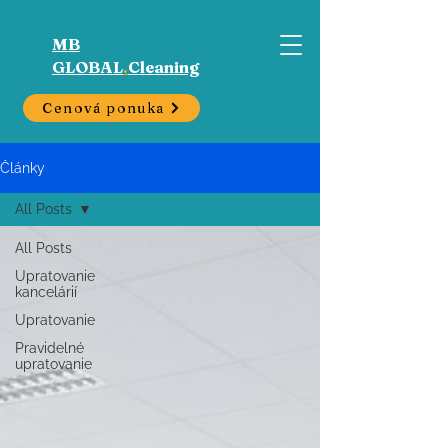
MB
GLOBAL
.
Cleaning
Cenová ponuka
Články
All Posts
All Posts
Upratovanie
kancelárií
Upratovanie
Pravidelné
upratovanie