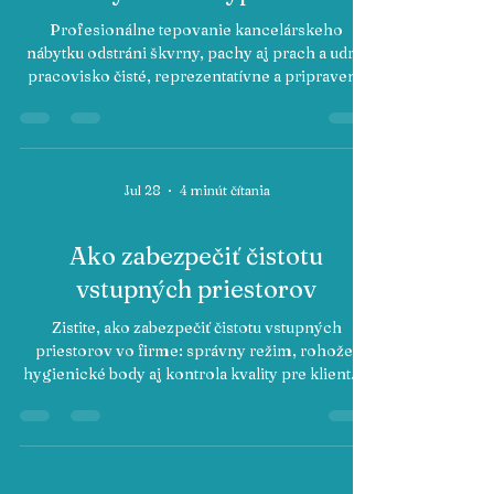
nábytku bez výpadkov
Profesionálne tepovanie kancelárskeho
nábytku odstráni škvrny, pachy aj prach a udrží
pracovisko čisté, reprezentatívne a pripravené
na prácu v kancelárii.
Jul 28
4 minút čítania
Ako zabezpečiť čistotu
vstupných priestorov
Zistite, ako zabezpečiť čistotu vstupných
priestorov vo firme: správny režim, rohože,
hygienické body aj kontrola kvality pre klientov
a váš tím.