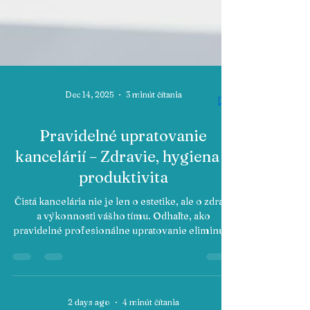
Dec 14, 2025
3 minút čítania
Pravidelné upratovanie
kancelárií – Zdravie, hygiena a
produktivita
Čistá kancelária nie je len o estetike, ale o zdraví
a výkonnosti vášho tímu. Odhaľte, ako
pravidelné profesionálne upratovanie eliminuje
baktérie, zlepšuje ovzdušie a vytvára
reprezentatívny priestor pre vašich klientov.