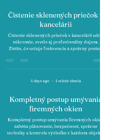
2 days ago
4 minút čítania
Čistenie sklenených priečok v
kancelárii
Čistenie sklenených priečok v kancelárii udrží
súkromie, svetlo aj profesionálny dojem.
Zistite, čo určuje frekvenciu a správny postup
údržby bez šmúh.
4 days ago
4 minút čítania
Kompletný postup umývania
firemných okien
Kompletný postup umývania firemných okien
zahŕňa plánovanie, bezpečnosť, správne