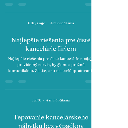
techniky a kontrolu výsledku v každom objekte
pre vaše čisté kancelárie.
6 days ago
4 minút čítania
Najlepšie riešenia pre čisté
kancelárie firiem
Najlepšie riešenia pre čisté kancelárie spájajú
pravidelný servis, hygienu a pružnú
komunikáciu. Zistite, ako nastaviť upratovanie
bez výpadkov vo firme.
Jul 30
4 minút čítania
Tepovanie kancelárskeho