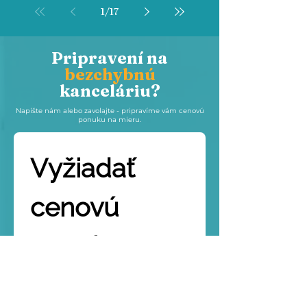
1
/
17
Pripravení na
bezchybnú
kanceláriu?
Napíšte nám alebo zavolajte - pripravíme vám cenovú
ponuku na mieru.
Vyžiadať 
cenovú 
ponuku