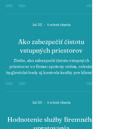
na prácu v kancelárii.
Jul 28
4 minút čítania
Ako zabezpečiť čistotu
vstupných priestorov
Zistite, ako zabezpečiť čistotu vstupných
priestorov vo firme: správny režim, rohože,
hygienické body aj kontrola kvality pre klientov
a váš tím.
Jul 26
4 minút čítania
Hodnotenie služby firemného
upratovania