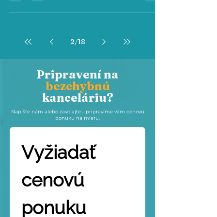
2
/
18
Pripravení na
bezchybnú
kanceláriu?
Napíšte nám alebo zavolajte - pripravíme vám cenovú
ponuku na mieru.
Vyžiadať 
cenovú 
ponuku