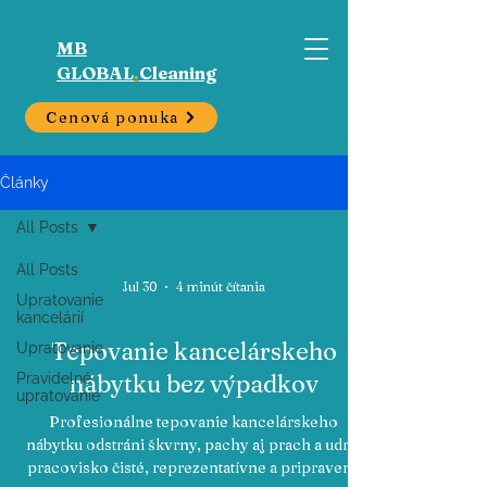
MB
GLOBAL
.
Cleaning
Cenová ponuka
Články
All Posts
All Posts
Jul 30
4 minút čítania
Upratovanie
kancelárií
Tepovanie kancelárskeho
Upratovanie
nábytku bez výpadkov
Pravidelné
upratovanie
Profesionálne tepovanie kancelárskeho
nábytku odstráni škvrny, pachy aj prach a udrží
pracovisko čisté, reprezentatívne a pripravené