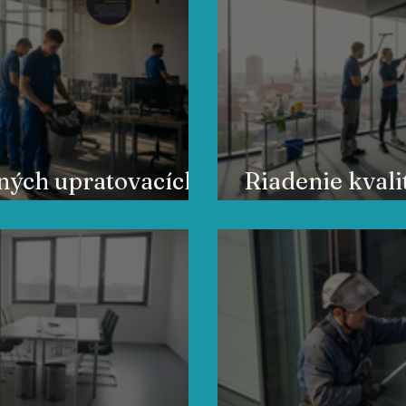
mných upratovacích
Riadenie kvali
lárie
je kľúčové pre