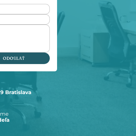
ODOSLAŤ
09 Bratislava
ame
deľa