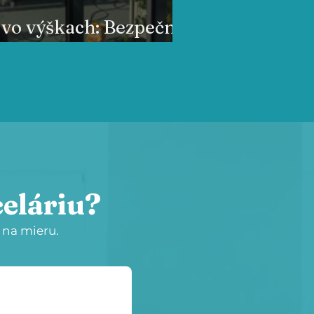
 vo výškach: Bezpečné
irmy
eláriu?
 na mieru.