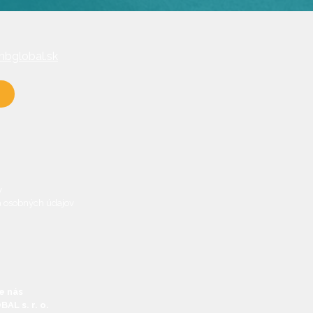
bglobal.sk
y
 osobných údajov
e nás
AL s. r. o.