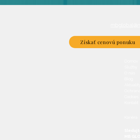
0949 003 117
mbglobal@m
ií Bratislava
Získať cenovú ponuku
Domov
Služby
O nás
Blog
Aktualit
Ochrana
Cookies
Kontakt
Kariéra
Sledujt
MB GLOB