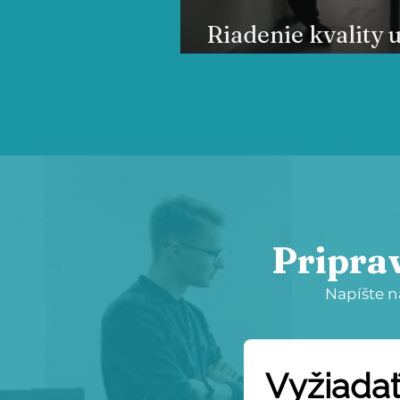
Riadenie kvality 
pre firmy: Spoľah
Pripra
Napíšte n
Vyžiada