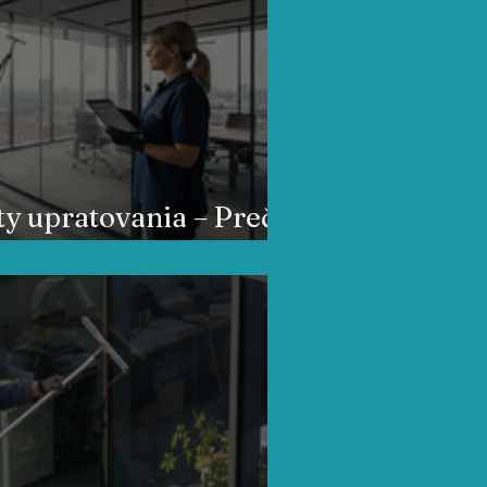
ty upratovania – Prečo
 firmy