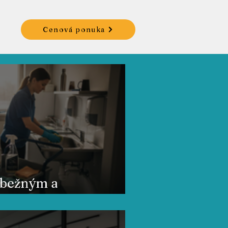
AQ
Cenová ponuka
 bežným a
ym upratovaním