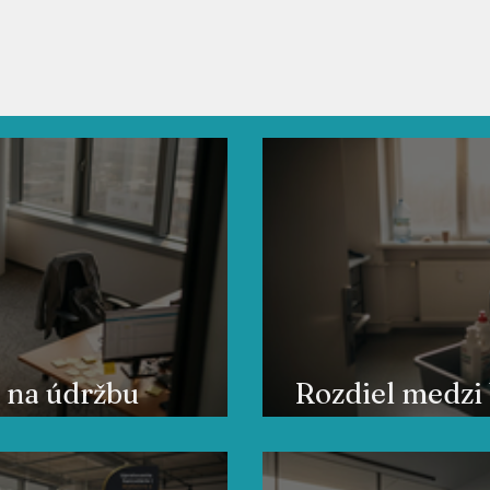
Služby
Články
O nás
F
 na údržbu
Rozdiel medzi
iestorov
profesionáln