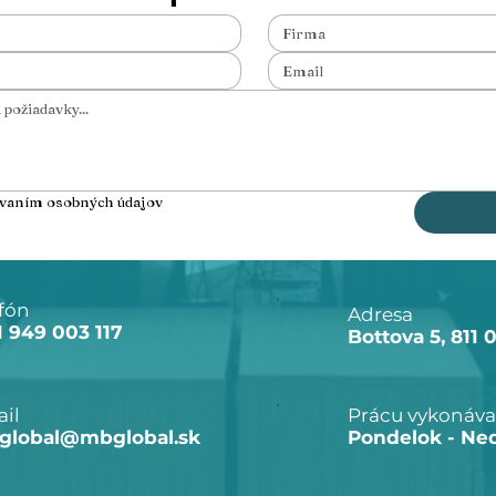
ovaním osobných údajov
fón
Adresa
1 949 003 117
Bottova 5, 811 
il
Prácu vykonáv
global@mbglobal.sk
Pondelok - Ne