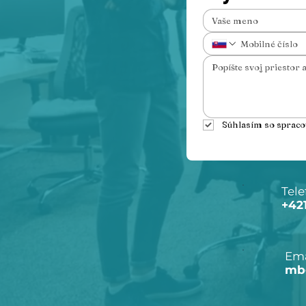
Súhlasím so sprac
Tele
+42
Ema
mb