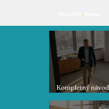
MB GLOBAL
.
Cleaning
Kompletný návod
kancelárskych pr