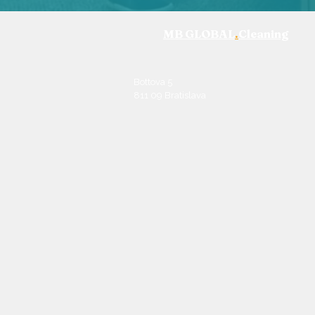
MB GLOBAL
.
Cleaning
MB GLOBAL.Cleaning – Upratovanie kancelár
Bottova 5
811 09 Bratislava