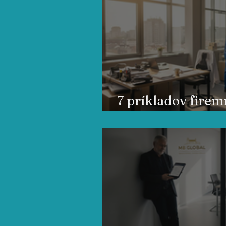
7 príkladov fire
služieb pre kance