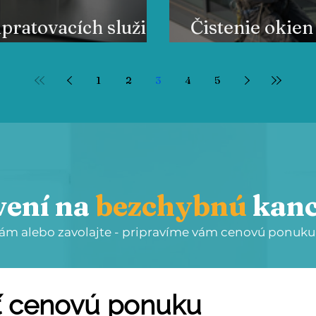
upratovacích služieb
Čistenie okien
livý postup
riešenia pre f
1
2
3
4
5
vení na
bezchybnú
kanc
ám alebo zavolajte - pripravíme vám cenovú ponuku
ť cenovú ponuku