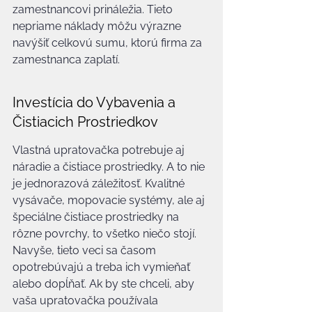
zamestnancovi prináležia. Tieto 
nepriame náklady môžu výrazne 
navýšiť celkovú sumu, ktorú firma za 
zamestnanca zaplatí.
Investícia do Vybavenia a 
Čistiacich Prostriedkov
Vlastná upratovačka potrebuje aj 
náradie a čistiace prostriedky. A to nie 
je jednorazová záležitosť. Kvalitné 
vysávače, mopovacie systémy, ale aj 
špeciálne čistiace prostriedky na 
rôzne povrchy, to všetko niečo stojí. 
Navyše, tieto veci sa časom 
opotrebúvajú a treba ich vymieňať 
alebo dopĺňať. Ak by ste chceli, aby 
vaša upratovačka používala 