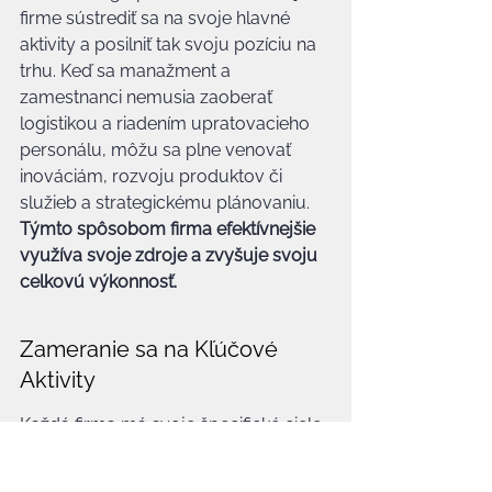
firme sústrediť sa na svoje hlavné 
aktivity a posilniť tak svoju pozíciu na 
trhu. Keď sa manažment a 
zamestnanci nemusia zaoberať 
logistikou a riadením upratovacieho 
personálu, môžu sa plne venovať 
inováciám, rozvoju produktov či 
služieb a strategickému plánovaniu. 
Týmto spôsobom firma efektívnejšie 
využíva svoje zdroje a zvyšuje svoju 
celkovú výkonnosť.
Zameranie sa na Kľúčové 
Aktivity
Každá firma má svoje špecifické ciele 
a kľúčové činnosti, ktoré ju odlišujú 
od konkurencie. Upratovanie, hoci 