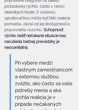
pripravené reagovať na takéto 
požiadavky rýchlo, často v rámci 
niekoľkých hodín. S vlastnou 
upratovačkou môže byť táto reakcia 
pomalšia, závisí od jej dostupnosti a 
pracovného rozvrhu. 
Schopnosť 
rýchlo riešiť nečakané situácie bez 
narušenia bežnej prevádzky je 
neoceniteľná.
Pri výbere medzi 
vlastným zamestnancom 
a externou službou 
zvážte, ako často sa vaše 
potreby menia a aká 
rýchla reakcia je v 
prípade nečakaných 