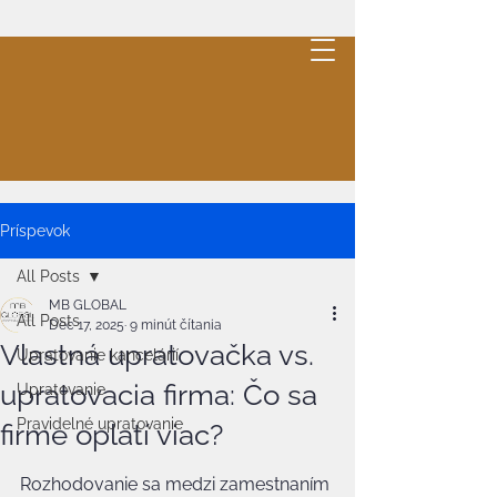
MB
GLOBAL
.
Cleaning
Cenová ponuka
Príspevok
All Posts
MB GLOBAL
All Posts
Dec 17, 2025
9 minút čítania
Vlastná upratovačka vs.
Upratovanie kancelárií
upratovacia firma: Čo sa
Upratovanie
Pravidelné upratovanie
firme oplatí viac?
Rozhodovanie sa medzi zamestnaním 