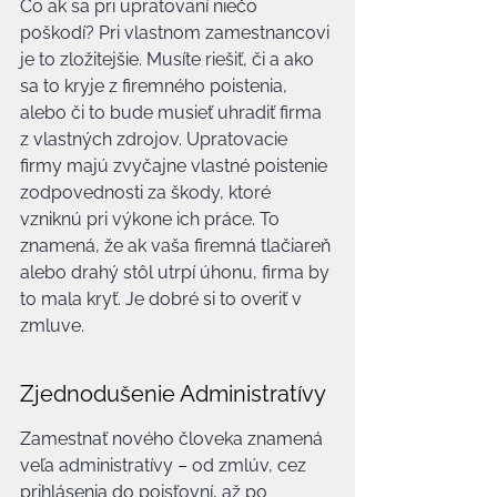
Čo ak sa pri upratovaní niečo 
poškodí? Pri vlastnom zamestnancovi 
je to zložitejšie. Musíte riešiť, či a ako 
sa to kryje z firemného poistenia, 
alebo či to bude musieť uhradiť firma 
z vlastných zdrojov. Upratovacie 
firmy majú zvyčajne vlastné poistenie 
zodpovednosti za škody, ktoré 
vzniknú pri výkone ich práce. To 
znamená, že ak vaša firemná tlačiareň 
alebo drahý stôl utrpí úhonu, firma by 
to mala kryť. Je dobré si to overiť v 
zmluve.
Zjednodušenie Administratívy
Zamestnať nového človeka znamená 
veľa administratívy – od zmlúv, cez 
prihlásenia do poisťovní, až po 