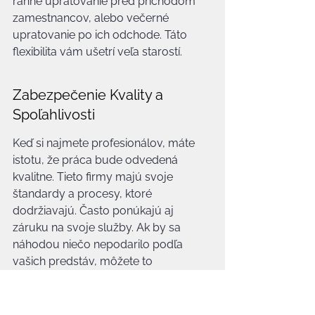
ranné upratovanie pred príchodom 
zamestnancov, alebo večerné 
upratovanie po ich odchode. Táto 
flexibilita vám ušetrí veľa starostí.
Zabezpečenie Kvality a 
Spoľahlivosti
Keď si najmete profesionálov, máte 
istotu, že práca bude odvedená 
kvalitne. Tieto firmy majú svoje 
štandardy a procesy, ktoré 
dodržiavajú. Často ponúkajú aj 
záruku na svoje služby. Ak by sa 
náhodou niečo nepodarilo podľa 
vašich predstáv, môžete to 
reklamovať. Navyše, sú spoľahliví. 
Vedia, že ich potrebujete, a preto sa 
snažia dodržať dohodnuté termíny a 