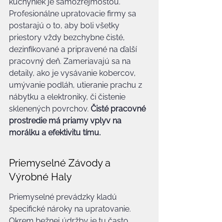
kuchyniek je samozrejmosťou. 
Profesionálne upratovacie firmy sa 
postarajú o to, aby boli všetky 
priestory vždy bezchybne čisté, 
dezinfikované a pripravené na ďalší 
pracovný deň. Zameriavajú sa na 
detaily, ako je vysávanie kobercov, 
umývanie podláh, utieranie prachu z 
nábytku a elektroniky, či čistenie 
sklenených povrchov. 
Čisté pracovné 
prostredie má priamy vplyv na 
morálku a efektivitu tímu.
Priemyselné Závody a 
Výrobné Haly
Priemyselné prevádzky kladú 
špecifické nároky na upratovanie. 
Okrem bežnej údržby je tu často 