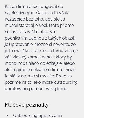
Každá firma chce fungovať čo 
najefektívnejšie. Často sa to však 
nezaobíde bez toho, aby ste sa 
museli starať aj o veci, ktoré priamo 
nesúvisia s vaším hlavným 
podnikaním. Jednou z takých oblastí 
je upratovanie. Možno si hovoríte, že 
je to maličkosť, ale ak sa tomu venuje 
váš vlastný zamestnanec, ktorý by 
mohol robiť niečo dôležitejšie, alebo 
ak si najmete nekvalitnú firmu, môže 
to stáť viac, ako si myslíte. Preto sa 
pozrime na to, ako môže outsourcing 
upratovania pomôcť vašej firme.
Kľúčové poznatky
Outsourcing upratovania 