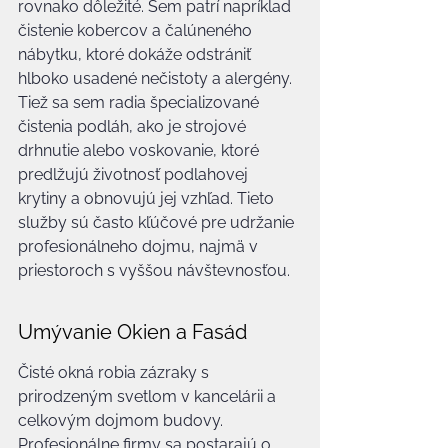
rovnako dôležité. Sem patrí napríklad 
čistenie kobercov a čalúneného 
nábytku, ktoré dokáže odstrániť 
hlboko usadené nečistoty a alergény. 
Tiež sa sem radia špecializované 
čistenia podláh, ako je strojové 
drhnutie alebo voskovanie, ktoré 
predlžujú životnosť podlahovej 
krytiny a obnovujú jej vzhľad. Tieto 
služby sú často kľúčové pre udržanie 
profesionálneho dojmu, najmä v 
priestoroch s vyššou návštevnosťou.
Umývanie Okien a Fasád
Čisté okná robia zázraky s 
prirodzeným svetlom v kancelárii a 
celkovým dojmom budovy. 
Profesionálne firmy sa postarajú o 