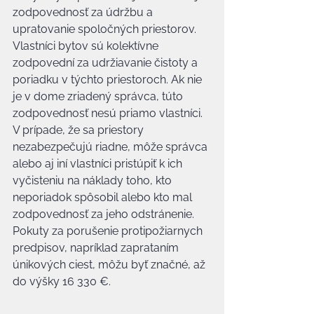
zodpovednosť za údržbu a 
upratovanie spoločných priestorov. 
Vlastníci bytov sú kolektívne 
zodpovední za udržiavanie čistoty a 
poriadku v týchto priestoroch. Ak nie 
je v dome zriadený správca, túto 
zodpovednosť nesú priamo vlastníci. 
V prípade, že sa priestory 
nezabezpečujú riadne, môže správca 
alebo aj iní vlastníci pristúpiť k ich 
vyčisteniu na náklady toho, kto 
neporiadok spôsobil alebo kto mal 
zodpovednosť za jeho odstránenie. 
Pokuty za porušenie protipožiarnych 
predpisov, napríklad zaprataním 
únikových ciest, môžu byť značné, až 
do výšky 16 330 €.