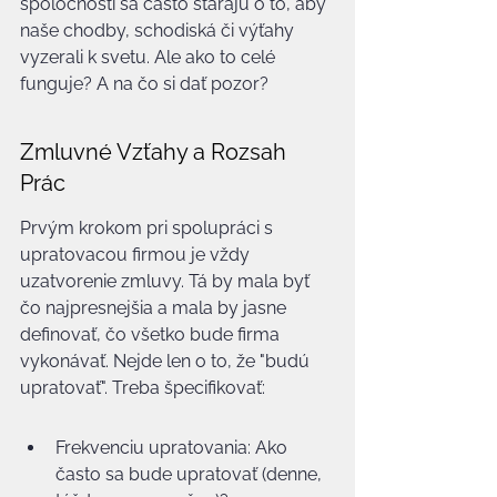
spoločnosti sa často starajú o to, aby 
naše chodby, schodiská či výťahy 
vyzerali k svetu. Ale ako to celé 
funguje? A na čo si dať pozor?
Zmluvné Vzťahy a Rozsah 
Prác
Prvým krokom pri spolupráci s 
upratovacou firmou je vždy 
uzatvorenie zmluvy. Tá by mala byť 
čo najpresnejšia a mala by jasne 
definovať, čo všetko bude firma 
vykonávať. Nejde len o to, že "budú 
upratovať". Treba špecifikovať:
Frekvenciu upratovania: Ako 
často sa bude upratovať (denne, 