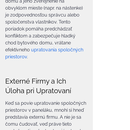
domu a jeho zverejnenie na 
obvyklom mieste (napr. na nástenke) 
je zodpovednosťou správcu alebo 
spoločenstva vlastníkov. Tento 
poriadok pomáha predchádzať 
konfliktom a zabezpečuje hladký 
chod bytového domu, vrátane 
efektívneho 
upratovania spoločných 
priestorov
.
Externé Firmy a Ich 
Úloha pri Upratovaní
Keď sa povie upratovanie spoločných 
priestorov v paneláku, mnohí si hneď 
predstavia externú firmu. A nie je sa 
čomu čudovať, veď práve tieto 