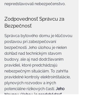
nepredstavovali nebezpečenstvo.
Zodpovednosť Správcu za 
Bezpečnosť
Správca bytového domu je kľúčovou 
postavou pri zabezpečovaní 
bezpečnosti. Jeho úlohou je nielen 
dohľad nad technickým stavom 
budovy, ale aj nad dodržiavaním 
pravidiel, ktoré predchádzajú 
nebezpečným situáciám. To zahŕňa 
pravidelné kontroly elektroinštalácie, 
plynových rozvodov a iných 
potenciálne rizikových častí. 
Jeho 
hlavnou úlohou je predchádzať 
nehodám skôr, než k nim dôjde.
Správca by mal tiež zabezpečiť, aby 