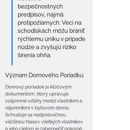
bezpečnostných 
predpisov, najmä 
protipožiarnych. Veci na 
schodiskách môžu brániť 
rýchlemu úniku v prípade 
núdze a zvyšujú riziko 
šírenia ohňa.
Význam Domového Poriadku
Domový poriadok je kľúčovým 
dokumentom, ktorý upravuje 
vzájomné vzťahy medzi vlastníkmi a 
nájomníkmi v bytovom dome. 
Schvaľuje sa nadpolovičnou 
väčšinou hlasov všetkých vlastníkov 
a jeho cieľom je zabezpečiť pokojné 