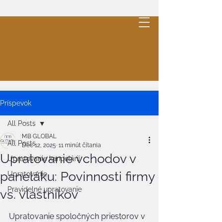
MB
GLOBAL
.
Cleaning
Cenová ponuka
Príspevok
All Posts
MB GLOBAL
All Posts
Dec 12, 2025
11 minút čítania
Upratovanie vchodov v
Upratovanie kancelárií
paneláku: Povinnosti firmy
Upratovanie
Pravidelné upratovanie
vs. vlastníkov
Upratovanie spoločných priestorov v 