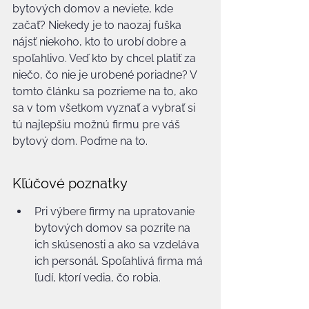
bytových domov a neviete, kde 
začať? Niekedy je to naozaj fuška 
nájsť niekoho, kto to urobí dobre a 
spoľahlivo. Veď kto by chcel platiť za 
niečo, čo nie je urobené poriadne? V 
tomto článku sa pozrieme na to, ako 
sa v tom všetkom vyznať a vybrať si 
tú najlepšiu možnú firmu pre váš 
bytový dom. Poďme na to.
Kľúčové poznatky
Pri výbere firmy na upratovanie 
bytových domov sa pozrite na 
ich skúsenosti a ako sa vzdeláva 
ich personál. Spoľahlivá firma má 
ľudí, ktorí vedia, čo robia.