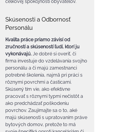
celkovej spokojnosti obyvateľov.
Skúsenosti a Odbornosť 
Personálu
Kvalita práce priamo závisí od 
zručností a skúseností ľudí, ktorí ju 
vykonávajú.
 Je dobré si overiť, či 
firma investuje do vzdelávania svojho 
personálu a či majú zamestnanci 
potrebné školenia, najmä pri práci s 
rôznymi povrchmi a časticami. 
Skúsený tím vie, ako efektívne 
pracovať s rôznymi typmi nečistôt a 
ako predchádzať poškodeniu 
povrchov. Zaujímajte sa o to, aké 
majú skúsenosti s upratovaním práve 
bytových domov, pretože to má 
svoje špecifiká oproti kanceláriám či 