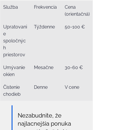
Služba
Frekvencia
Cena 
(orientačná)
Upratovani
Týždenne
50-100 €
e 
spoločnýc
h 
priestorov
Umývanie 
Mesačne
30-60 €
okien
Čistenie 
Denne
V cene
chodieb
Nezabudnite, že 
najlacnejšia ponuka 