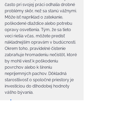
často pri svojej práci odhalia drobné 
problémy skôr, než sa stanú vážnymi. 
Môže ísť napríklad o zatekanie, 
poškodené dlaždice alebo potrebu 
opravy osvetlenia. Tým, že sa tieto 
veci riešia včas, môžete predísť 
nákladnejším opravám v budúcnosti. 
Okrem toho, pravidelné čistenie 
zabraňuje hromadeniu nečistôt, ktoré 
by mohli viesť k poškodeniu 
povrchov alebo k šíreniu 
nepríjemných pachov. Dôkladná 
starostlivosť o spoločné priestory je 
investíciou do dlhodobej hodnoty 
vášho bývania.
Pri výbere firmy je dobré 
si overiť, či majú poistenie 