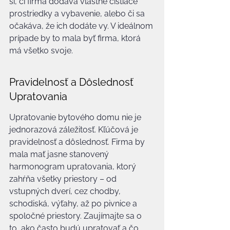
si, či firma dodáva vlastné čistiace 
prostriedky a vybavenie, alebo či sa 
očakáva, že ich dodáte vy. V ideálnom 
prípade by to mala byť firma, ktorá 
má všetko svoje.
Pravidelnosť a Dôslednosť 
Upratovania
Upratovanie bytového domu nie je 
jednorazová záležitosť. Kľúčová je 
pravidelnosť a dôslednosť. Firma by 
mala mať jasne stanovený 
harmonogram upratovania, ktorý 
zahŕňa všetky priestory – od 
vstupných dverí, cez chodby, 
schodiská, výťahy, až po pivnice a 
spoločné priestory. Zaujímajte sa o 
to, ako často budú upratovať a čo 