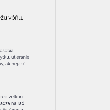
 
ežu vôňu. 
pôsobia 
tku, utieranie 
ny, ak nejaké 
pred veľkou 
hádza na rad 
 čalúnenia, 