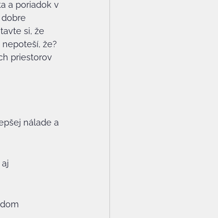
ta a poriadok v 
 dobre 
tavte si, že 
 nepoteší, že? 
ch priestorov 
epšej nálade a 
aj 
adom 