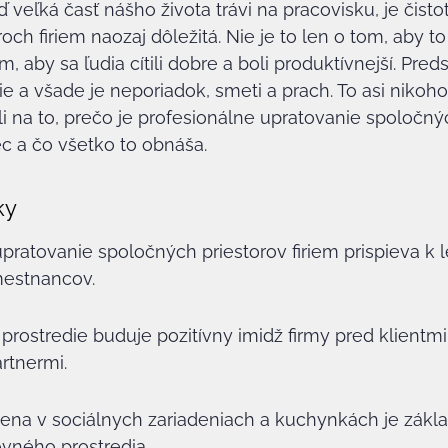
 veľká časť nášho života trávi na pracovisku, je čisto
ch firiem naozaj dôležitá. Nie je to len o tom, aby to
m, aby sa ľudia cítili dobre a boli produktívnejší. Preds
ie a všade je neporiadok, smeti a prach. To asi nikoho
i na to, prečo je profesionálne upratovanie spoločný
ec a čo všetko to obnáša.
ky
pratovanie spoločných priestorov firiem prispieva k l
mestnancov.
prostredie buduje pozitívny imidž firmy pred klientmi 
rtnermi.
iena v sociálnych zariadeniach a kuchynkách je zákl
vného prostredia.