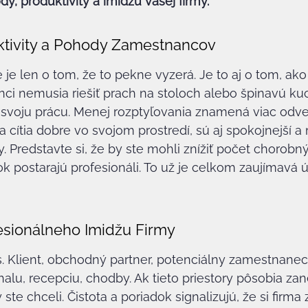
y, produktivity a imidžu vašej firmy.
ktivity a Pohody Zamestnancov
 je len o tom, že to pekne vyzerá. Je to aj o tom, ako
nci nemusia riešiť prach na stoloch alebo špinavú k
a svoju prácu. Menej rozptyľovania znamená viac odv
a cítia dobre vo svojom prostredí, sú aj spokojnejší a
. Predstavte si, že by ste mohli znížiť počet chorobný
ok postarajú profesionáli. To už je celkom zaujímavá ú
esionálneho Imidžu Firmy
. Klient, obchodný partner, potenciálny zamestnanec.
alu, recepciu, chodby. Ak tieto priestory pôsobia za
 ste chceli. Čistota a poriadok signalizujú, že si firma