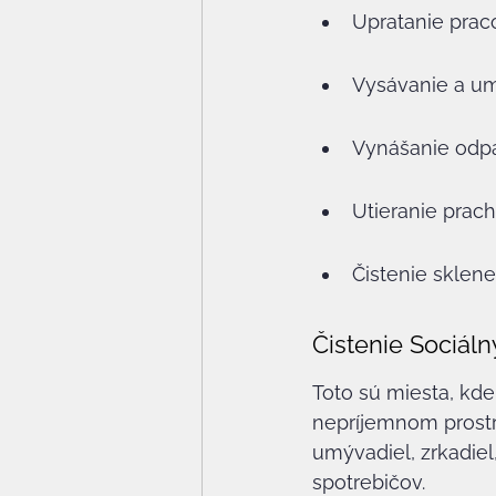
Upratanie prac
Vysávanie a u
Vynášanie odpa
Utieranie prac
Čistenie sklen
Čistenie Sociál
Toto sú miesta, kde
nepríjemnom prostre
umývadiel, zrkadiel
spotrebičov.