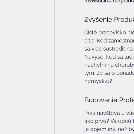
investíciou do pohod
Zvýšenie Produ
Čisté pracovisko nie
cítia. Keď zamestna
sa viac sústrediť n
Navyše, keď sa ľudi
náchylní na choroby
tým, že sa o poriad
nemyslíte?
Budovanie Prof
Prvá návšteva u vás
ako prvé? Vstupnú h
je dojem iný, než by