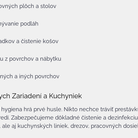
ovných plôch a stolov
mývanie podláh
dkov a čistenie košov
hu z povrchov a nábytku
ených a iných povrchov
nych Zariadení a Kuchyniek
 hygiena hrá prvé husle. Nikto nechce tráviť prestávk
dí. Zabezpečujeme dôkladné čistenie a dezinfekciu t
, ale aj kuchynských liniek, drezov, pracovných dosie