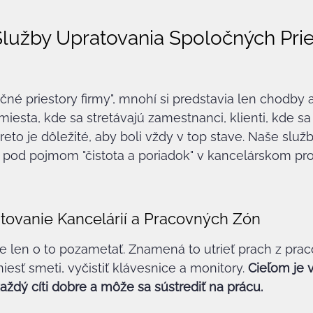
užby Upratovania Spoločných Prie
né priestory firmy", mnohí si predstavia len chodby a 
 miesta, kde sa stretávajú zamestnanci, klienti, kde s
eto je dôležité, aby boli vždy v top stave. Naše služ
i pod pojmom "čistota a poriadok" v kancelárskom pr
tovanie Kancelárií a Pracovných Zón
de len o to pozametať. Znamená to utrieť prach z prac
niesť smeti, vyčistiť klávesnice a monitory. 
Cieľom je v
každý cíti dobre a môže sa sústrediť na prácu.