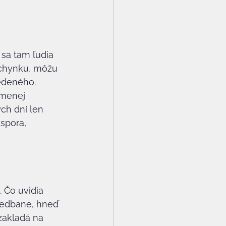
 sa tam ľudia 
uchynku, môžu 
edeného. 
 menej 
ch dní len 
spora, 
 Čo uvidia 
nedbane, hneď 
 zakladá na 