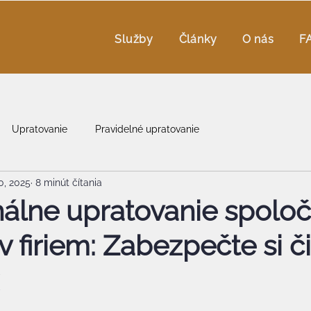
Služby
Články
O nás
F
Upratovanie
Pravidelné upratovanie
0, 2025
8 minút čítania
nálne upratovanie spolo
v firiem: Zabezpečte si č