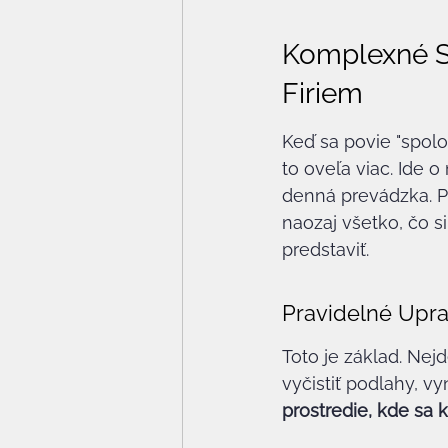
Komplexné Sl
Firiem
Keď sa povie "spoloč
to oveľa viac. Ide o
denná prevádzka. Pr
naozaj všetko, čo s
predstaviť.
Pravidelné Upra
Toto je základ. Nej
vyčistiť podlahy, vy
prostredie, kde sa 