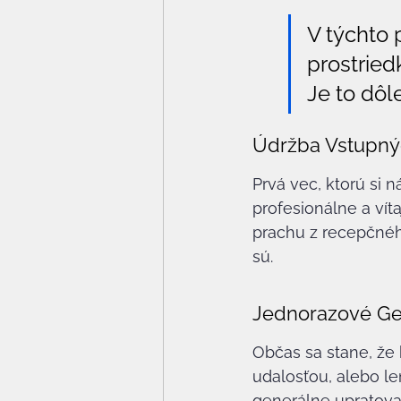
V týchto 
prostried
Je to dôl
Údržba Vstupnýc
Prvá vec, ktorú si 
profesionálne a vít
prachu z recepčného
sú.
Jednorazové Ge
Občas sa stane, že 
udalosťou, alebo le
generálne upratova