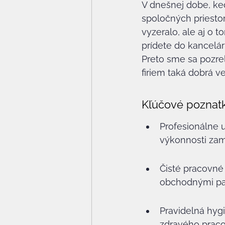
V dnešnej dobe, keď
spoločných priestoro
vyzeralo, ale aj o to
prídete do kancelár
Preto sme sa pozrel
firiem taká dobrá v
Kľúčové poznat
Profesionálne u
výkonnosti za
Čisté pracovné 
obchodnými pa
Pravidelná hyg
zdravého praco