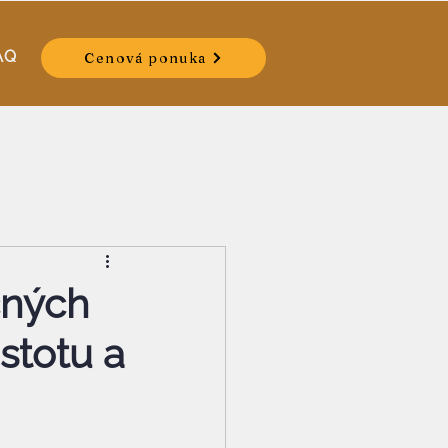
AQ
Cenová ponuka
čných
istotu a