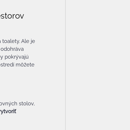
storov 
toalety. Ale je 
a odohráva 
by pokrývajú 
ostredí môžete 
ovných stolov, 
ytvoriť 