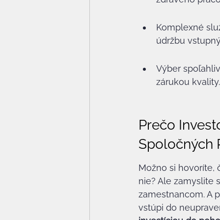
Komplexné služb
údržbu vstupný
Výber spoľahli
zárukou kvality.
Prečo Invest
Spoločných P
Možno si hovoríte, č
nie? Ale zamyslite 
zamestnancom. A pot
vstúpi do neupraven