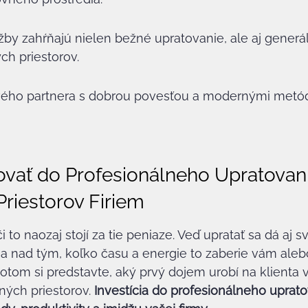
y zahŕňajú nielen bežné upratovanie, ale aj generál
ch priestorov.
vého partnera s dobrou povesťou a modernými metód
ovať do Profesionálneho Upratovani
riestorov Firiem
i to naozaj stojí za tie peniaze. Veď upratať sa dá aj
sa nad tým, koľko času a energie to zaberie vám aleb
om si predstavte, aký prvý dojem urobí na klienta v
ých priestorov. 
Investícia do profesionálneho uprato