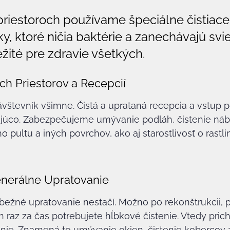
priestoroch používame špeciálne čistiace
ky, ktoré ničia baktérie a zanechávajú svi
ežité pre zdravie všetkých.
h Priestorov a Recepcií
návštevník všimne. Čistá a uprataná recepcia a vstup 
ajúco. Zabezpečujeme umývanie podláh, čistenie náby
 pultu a iných povrchov, ako aj starostlivosť o rastli
nerálne Upratovanie
bežné upratovanie nestačí. Možno po rekonštrukcii, 
n raz za čas potrebujete hĺbkové čistenie. Vtedy pric
nie. Znamená to umývanie okien, čistenie kobercov a