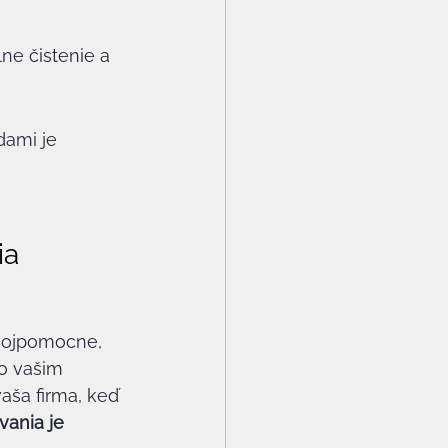
ne čistenie a 
ami je 
a 
 svojpomocne, 
o vašim 
aša firma, keď 
vania je 