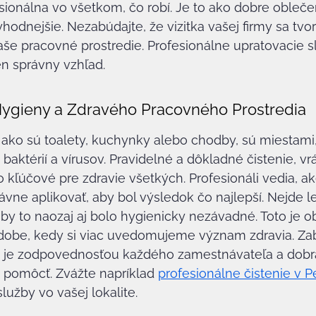
esionálna vo všetkom, čo robí. Je to ako dobre obleče
odnejšie. Nezabúdajte, že vizitka vašej firmy sa tvorí
aše pracovné prostredie. Profesionálne upratovacie 
en správny vzhľad.
ygieny a Zdravého Pracovného Prostredia
 ako sú toalety, kuchynky alebo chodby, sú miestami,
baktérií a vírusov. Pravidelné a dôkladné čistenie, vr
o kľúčové pre zdravie všetkých. Profesionáli vedia, ak
ávne aplikovať, aby bol výsledok čo najlepší. Nejde le
 aby to naozaj aj bolo hygienicky nezávadné. Toto je o
 dobe, kedy si viac uvedomujeme význam zdravia. Z
a je zodpovednosťou každého zamestnávateľa a dobrá
 pomôcť. Zvážte napríklad 
profesionálne čistenie v P
lužby vo vašej lokalite.