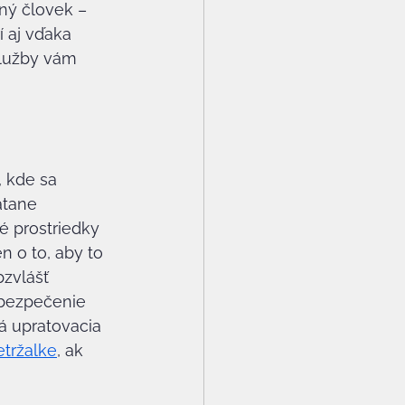
ný človek – 
 aj vďaka 
služby vám 
 kde sa 
átane 
é prostriedky 
n o to, aby to 
bzvlášť 
abezpečenie 
 upratovacia 
etržalke
, ak 