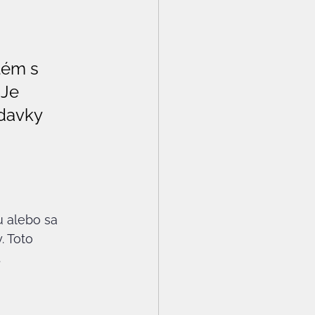
lém s 
 Je 
adavky 
u alebo sa 
. Toto 
.