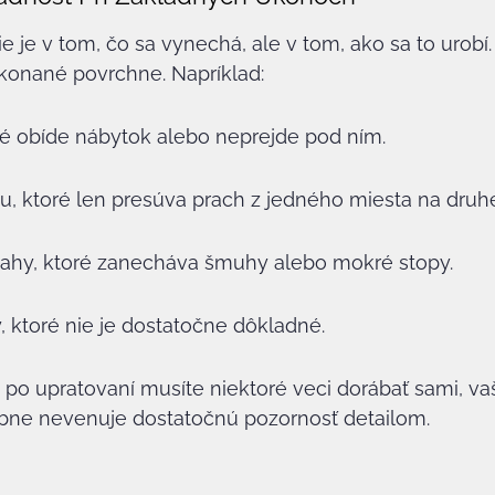
 je v tom, čo sa vynechá, ale v tom, ako sa to urobí.
onané povrchne. Napríklad:
ré obíde nábytok alebo neprejde pod ním.
u, ktoré len presúva prach z jedného miesta na druh
ahy, ktoré zanecháva šmuhy alebo mokré stopy.
y, ktoré nie je dostatočne dôkladné.
j po upratovaní musíte niektoré veci dorábať sami, va
bne nevenuje dostatočnú pozornosť detailom.