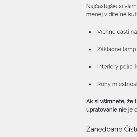
Najčastejšie si vši
menej viditeľné kú
Vrchné časti ná
Základne lámp a
Interiéry políc,
Rohy miestnost
Ak si všimnete, že t
upratovanie nie je
Zanedbané Čist