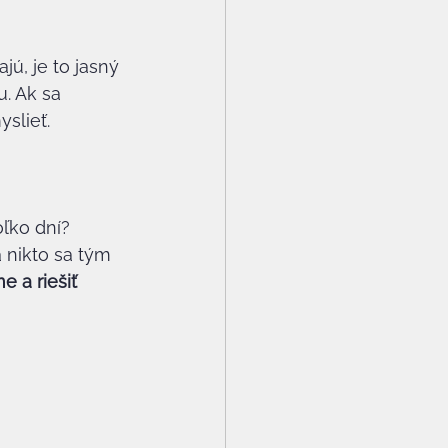
ú, je to jasný 
. Ak sa 
slieť.
ľko dní? 
 nikto sa tým 
 a riešiť 