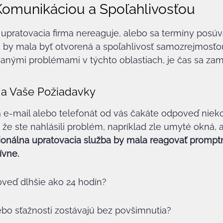
Komunikáciou a Spoľahlivosťou
upratovacia firma nereaguje, alebo sa termíny posúvaj
 by mala byť otvorená a spoľahlivosť samozrejmosťou
anými problémami v týchto oblastiach, je čas sa zamy
a Vaše Požiadavky
 e-mail alebo telefonát od vás čakáte odpoveď nieko
 že ste nahlásili problém, napríklad zle umyté okná, a
ionálna upratovacia služba by mala reagovať promptne
ívne.
veď dlhšie ako 24 hodín?
ebo sťažnosti zostávajú bez povšimnutia?