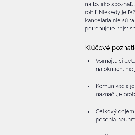
na to, ako spoznať,
robiť. Niekedy je ťa
kancelária nie sú ta
potrebujete nájsť s
Kľúčové poznat
Všímajte si det
na oknách, nie
Komunikácia je
naznačuje prob
Celkový dojem s
pôsobia neuprav