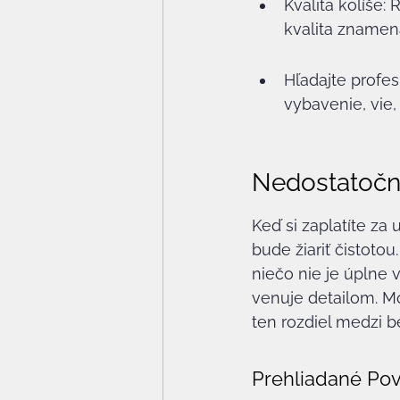
Kvalita kolíše:
kvalita znamená
Hľadajte profes
vybavenie, vie,
Nedostatočn
Keď si zaplatíte za
bude žiariť čistoto
niečo nie je úplne 
venuje detailom. Mo
ten rozdiel medzi 
Prehliadané Pov