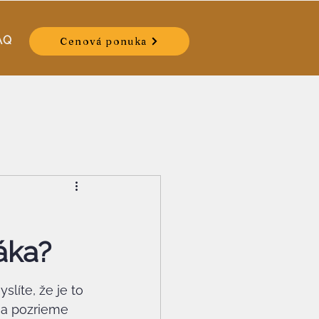
AQ
Cenová ponuka
áka?
líte, že je to 
 sa pozrieme 