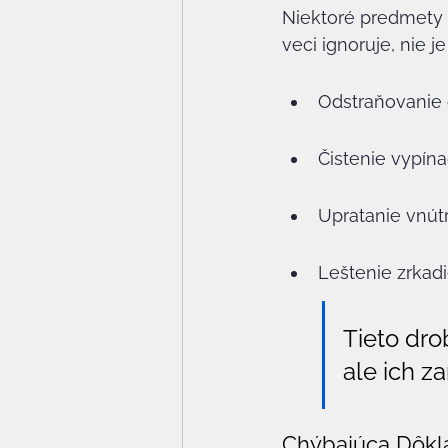
Niektoré predmety s
veci ignoruje, nie j
Odstraňovanie o
Čistenie vypína
Upratanie vnútr
Leštenie zrkad
Tieto dro
ale ich z
Chýbajúca Dôkl