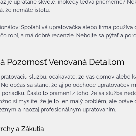
 Raz je upratané skvele, inokedy ledva priemerne? Ne
, že nemáte istotu.
ionálov: Spoľahlivá upratovačka alebo firma používa 
 čo robí, a má dobré recenzie. Nebojte sa pýtať a por
á Pozornosť Venovaná Detailom
 upratovaciu službu, očakávate, že váš domov alebo k
u. No občas sa stane, že aj po odchode upratovačov má
v poriadku. Často to pramení z toho, že sa služba ned
žno si myslíte, že je to len malý problém, ale práve d
bežným a naozaj profesionálnym upratovaním.
rchy a Zákutia