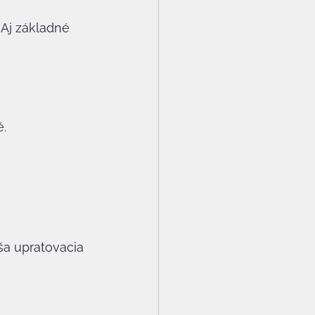
 Aj základné 
é.
ša upratovacia 