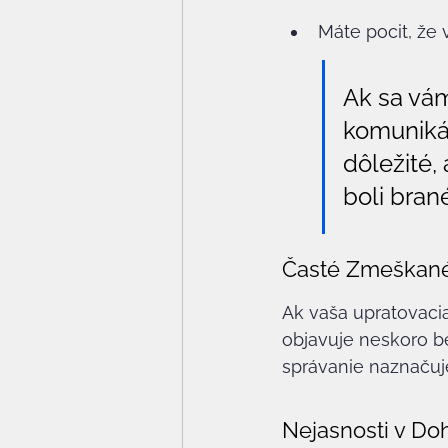
Máte pocit, že 
Ak sa vám
komunikáci
dôležité, 
boli bran
Časté Zmeškané
Ak vaša upratovacia
objavuje neskoro be
správanie naznačuj
Nejasnosti v D