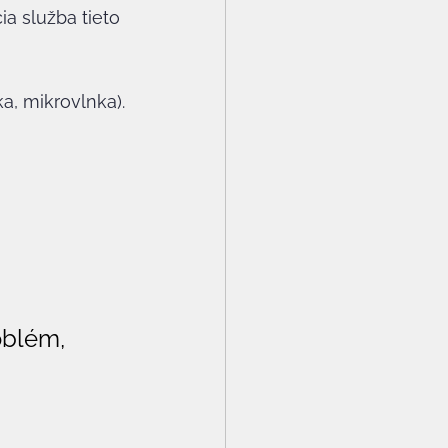
a služba tieto 
a, mikrovlnka).
oblém, 