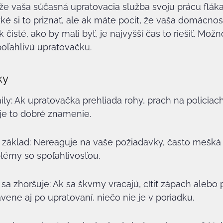
 že vaša súčasná upratovacia služba svoju prácu fláka
žké si to priznať, ale ak máte pocit, že vaša domácnos
k čisté, ako by mali byť, je najvyšší čas to riešiť. Možn
poľahlivú upratovačku.
ky
aily: Ak upratovačka prehliada rohy, prach na policia
 je to dobré znamenie.
 základ: Nereaguje na vaše požiadavky, často mešká a
lémy so spoľahlivosťou.
a zhoršuje: Ak sa škvrny vracajú, cítiť zápach alebo p
ene aj po upratovaní, niečo nie je v poriadku.