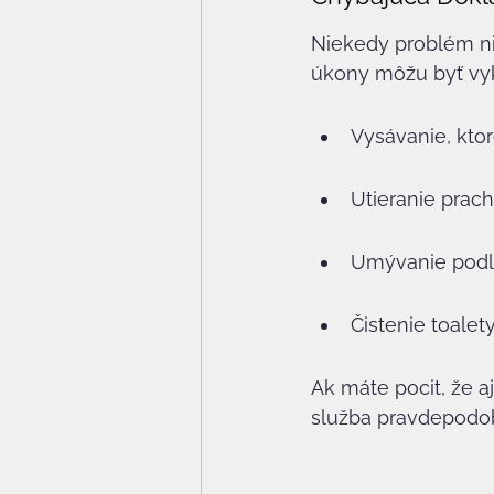
Niekedy problém nie
úkony môžu byť vyk
Vysávanie, kto
Utieranie prach
Umývanie podl
Čistenie toalet
Ak máte pocit, že a
služba pravdepodo