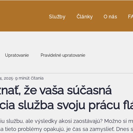
Služby
Články
O nás
F
Upratovanie
Pravidelné upratovanie
4, 2025
9 minút čítania
nať, že vaša súčasná
cia služba svoju prácu fl
iu službu, ale výsledky akosi zaostávajú? Možno si mys
 sa tieto problémy opakujú, je čas sa zamyslieť. Dnes