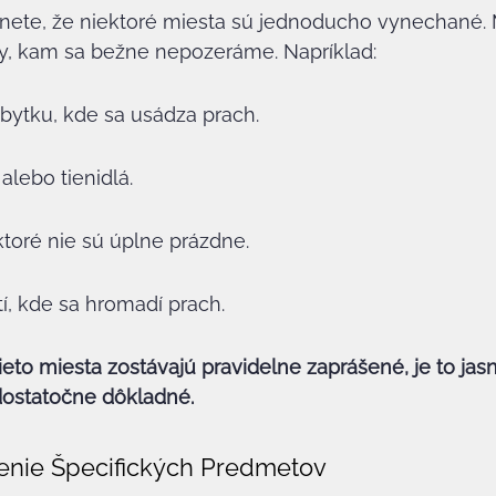
mnete, že niektoré miesta sú jednoducho vynechané. 
ty, kam sa bežne nepozeráme. Napríklad:
bytku, kde sa usádza prach.
lebo tienidlá.
 ktoré nie sú úplne prázdne.
í, kde sa hromadí prach.
ieto miesta zostávajú pravidelne zaprášené, je to jasn
 dostatočne dôkladné.
enie Špecifických Predmetov