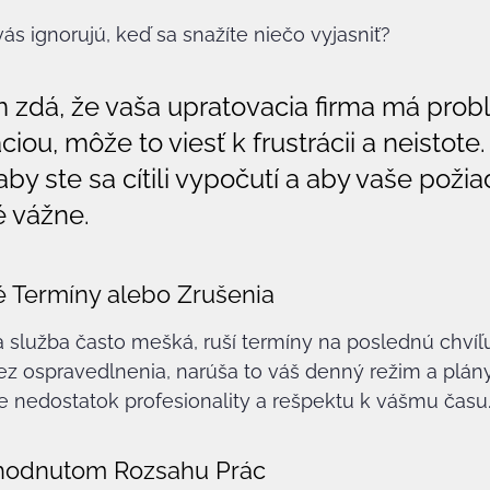
vás ignorujú, keď sa snažíte niečo vyjasniť?
 zdá, že vaša upratovacia firma má prob
ou, môže to viesť k frustrácii a neistote.
aby ste sa cítili vypočutí a aby vaše poži
é vážne.
 Termíny alebo Zrušenia
 služba často mešká, ruší termíny na poslednú chvíľ
z ospravedlnenia, narúša to váš denný režim a plány
e nedostatok profesionality a rešpektu k vášmu času
ohodnutom Rozsahu Prác