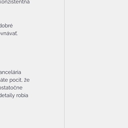
konzistentná 
dobré 
ovnávať.
ancelária 
te pocit, že 
ostatočne 
etaily robia 