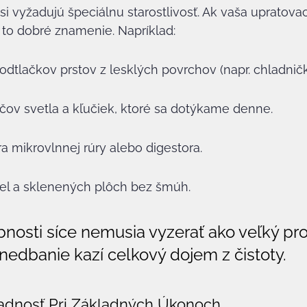
i vyžadujú špeciálnu starostlivosť. Ak vaša upratovaci
e to dobré znamenie. Napríklad:
dtlačkov prstov z lesklých povrchov (napr. chladničk
čov svetla a kľučiek, ktoré sa dotýkame denne.
a mikrovlnnej rúry alebo digestora.
iel a sklenených plôch bez šmúh.
bnosti síce nemusia vyzerať ako veľký pr
anedbanie kazí celkový dojem z čistoty.
adnosť Pri Základných Úkonoch