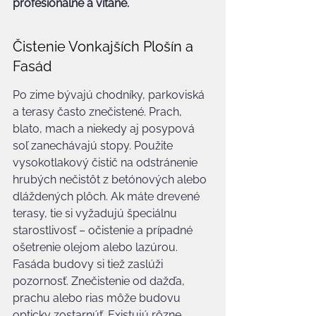
profesionálne a vítane.
Čistenie Vonkajších Plošín a 
Fasád
Po zime bývajú chodníky, parkoviská 
a terasy často znečistené. Prach, 
blato, mach a niekedy aj posypová 
soľ zanechávajú stopy. Použite 
vysokotlakový čistič na odstránenie 
hrubých nečistôt z betónových alebo 
dláždených plôch. Ak máte drevené 
terasy, tie si vyžadujú špeciálnu 
starostlivosť – očistenie a prípadné 
ošetrenie olejom alebo lazúrou. 
Fasáda budovy si tiež zaslúži 
pozornosť. Znečistenie od dažďa, 
prachu alebo rias môže budovu 
opticky zostarnúť. Existujú rôzne 