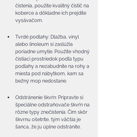
čistenia, použite kvalitný čistič na 
koberce a dôkladne ich prejdite 
vysávačom.
Tvrdé podlahy: Dlažba, vinyl 
alebo linoleum si zaslúžia 
poriadne umytie. Použite vhodný 
čistiaci prostriedok podľa typu 
podlahy a nezabudnite na rohy a 
miesta pod nábytkom, kam sa 
bežný mop nedostane.
Odstránenie škvŕn: Pripravte si 
špeciálne odstraňovače škvŕn na 
rôzne typy znečistenia. Čím skôr 
škvrnu ošetríte, tým väčšia je 
šanca, že ju úplne odstránite.