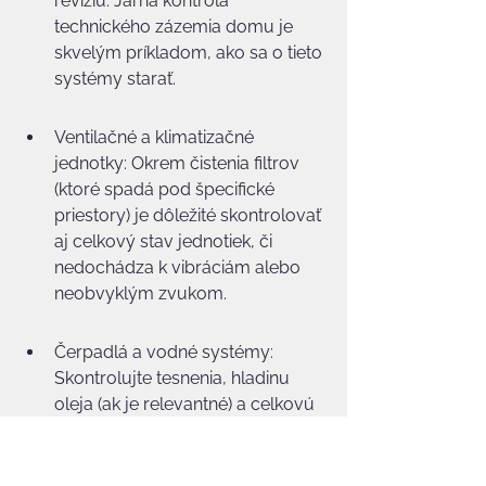
revíziu. Jarná kontrola 
technického zázemia domu je 
skvelým príkladom, ako sa o tieto 
systémy starať.
Ventilačné a klimatizačné 
jednotky: Okrem čistenia filtrov 
(ktoré spadá pod špecifické 
priestory) je dôležité skontrolovať 
aj celkový stav jednotiek, či 
nedochádza k vibráciám alebo 
neobvyklým zvukom.
Čerpadlá a vodné systémy: 
Skontrolujte tesnenia, hladinu 
oleja (ak je relevantné) a celkovú 
funkčnosť.