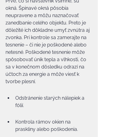
Prvé, čo si návštevník všimne, sú 
okná. Špinavé okná pôsobia 
neupravene a môžu naznačovať 
zanedbanie celého objektu. Preto je 
dôležité ich dôkladne umyť zvnútra aj 
zvonka. Pri kontrole sa zamerajte na 
tesnenie – či nie je poškodené alebo 
netesné. Poškodené tesnenie môže 
spôsobovať únik tepla a vlhkosti, čo 
sa v konečnom dôsledku odrazí na 
účtoch za energie a môže viesť k 
tvorbe plesní.
Odstránenie starých nálepiek a 
fólií.
Kontrola rámov okien na 
praskliny alebo poškodenia.