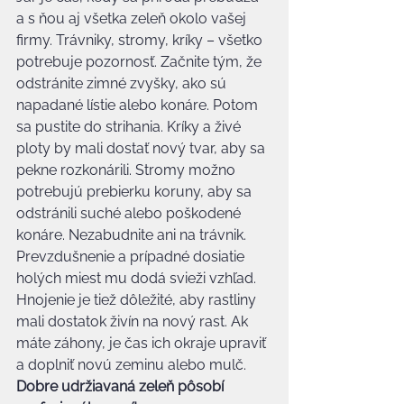
a s ňou aj všetka zeleň okolo vašej 
firmy. Trávniky, stromy, kríky – všetko 
potrebuje pozornosť. Začnite tým, že 
odstránite zimné zvyšky, ako sú 
napadané lístie alebo konáre. Potom 
sa pustite do strihania. Kríky a živé 
ploty by mali dostať nový tvar, aby sa 
pekne rozkonárili. Stromy možno 
potrebujú prebierku koruny, aby sa 
odstránili suché alebo poškodené 
konáre. Nezabudnite ani na trávnik. 
Prevzdušnenie a prípadné dosiatie 
holých miest mu dodá svieži vzhľad. 
Hnojenie je tiež dôležité, aby rastliny 
mali dostatok živín na nový rast. Ak 
máte záhony, je čas ich okraje upraviť 
a doplniť novú zeminu alebo mulč. 
Dobre udržiavaná zeleň pôsobí 