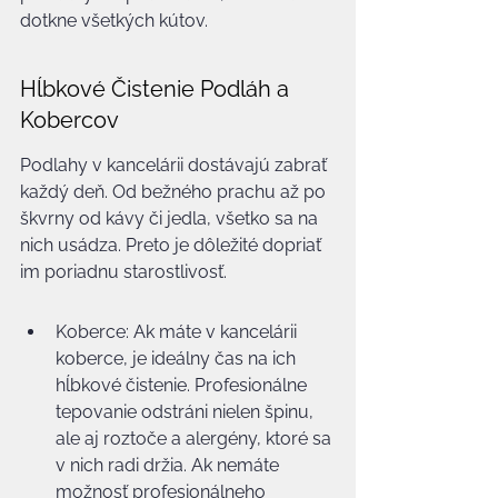
dotkne všetkých kútov.
Hĺbkové Čistenie Podláh a 
Kobercov
Podlahy v kancelárii dostávajú zabrať 
každý deň. Od bežného prachu až po 
škvrny od kávy či jedla, všetko sa na 
nich usádza. Preto je dôležité dopriať 
im poriadnu starostlivosť.
Koberce: Ak máte v kancelárii 
koberce, je ideálny čas na ich 
hĺbkové čistenie. Profesionálne 
tepovanie odstráni nielen špinu, 
ale aj roztoče a alergény, ktoré sa 
v nich radi držia. Ak nemáte 
možnosť profesionálneho 