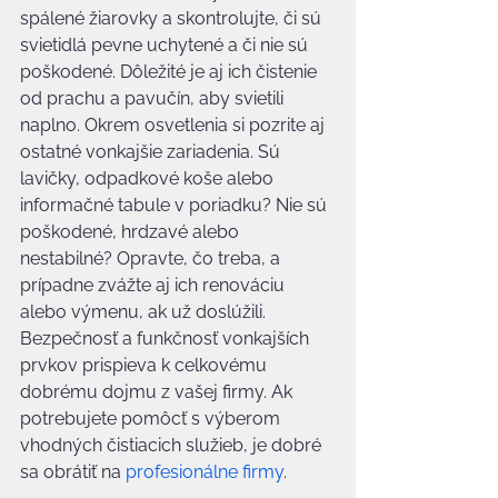
spálené žiarovky a skontrolujte, či sú 
svietidlá pevne uchytené a či nie sú 
poškodené. Dôležité je aj ich čistenie 
od prachu a pavučín, aby svietili 
naplno. Okrem osvetlenia si pozrite aj 
ostatné vonkajšie zariadenia. Sú 
lavičky, odpadkové koše alebo 
informačné tabule v poriadku? Nie sú 
poškodené, hrdzavé alebo 
nestabilné? Opravte, čo treba, a 
prípadne zvážte aj ich renováciu 
alebo výmenu, ak už doslúžili. 
Bezpečnosť a funkčnosť vonkajších 
prvkov prispieva k celkovému 
dobrému dojmu z vašej firmy. Ak 
potrebujete pomôcť s výberom 
vhodných čistiacich služieb, je dobré 
sa obrátiť na 
profesionálne firmy
.