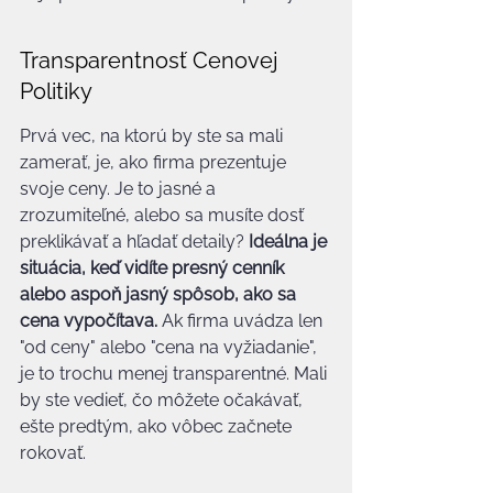
Transparentnosť Cenovej 
Politiky
Prvá vec, na ktorú by ste sa mali 
zamerať, je, ako firma prezentuje 
svoje ceny. Je to jasné a 
zrozumiteľné, alebo sa musíte dosť 
preklikávať a hľadať detaily? 
Ideálna je 
situácia, keď vidíte presný cenník 
alebo aspoň jasný spôsob, ako sa 
cena vypočítava.
 Ak firma uvádza len 
"od ceny" alebo "cena na vyžiadanie", 
je to trochu menej transparentné. Mali 
by ste vedieť, čo môžete očakávať, 
ešte predtým, ako vôbec začnete 
rokovať.