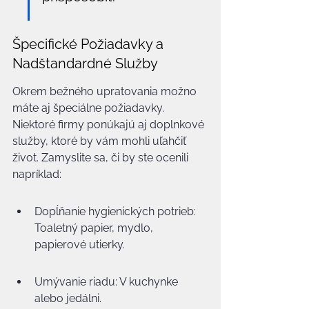
Špecifické Požiadavky a 
Nadštandardné Služby
Okrem bežného upratovania možno 
máte aj špeciálne požiadavky. 
Niektoré firmy ponúkajú aj doplnkové 
služby, ktoré by vám mohli uľahčiť 
život. Zamyslite sa, či by ste ocenili 
napríklad:
Dopĺňanie hygienických potrieb: 
Toaletný papier, mydlo, 
papierové utierky.
Umývanie riadu: V kuchynke 
alebo jedálni.