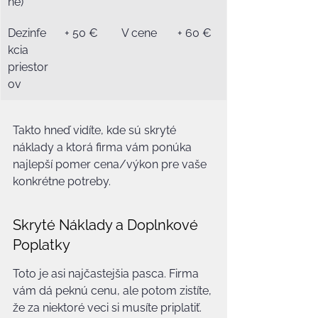
ne)
Dezinfe
+ 50 €
V cene
+ 60 €
kcia 
priestor
ov
Takto hneď vidíte, kde sú skryté 
náklady a ktorá firma vám ponúka 
najlepší pomer cena/výkon pre vaše 
konkrétne potreby.
Skryté Náklady a Doplnkové 
Poplatky
Toto je asi najčastejšia pasca. Firma 
vám dá peknú cenu, ale potom zistíte, 
že za niektoré veci si musíte priplatiť. 