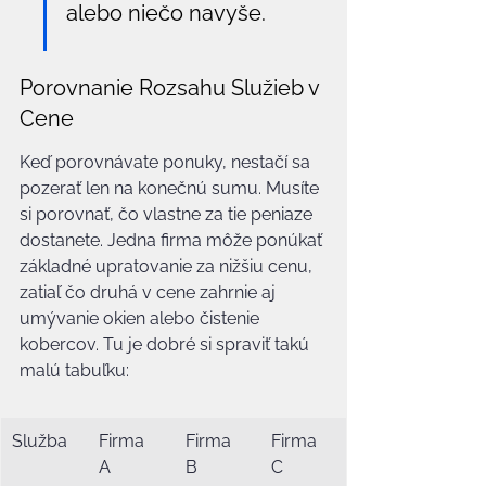
alebo niečo navyše.
Porovnanie Rozsahu Služieb v 
Cene
Keď porovnávate ponuky, nestačí sa 
pozerať len na konečnú sumu. Musíte 
si porovnať, čo vlastne za tie peniaze 
dostanete. Jedna firma môže ponúkať 
základné upratovanie za nižšiu cenu, 
zatiaľ čo druhá v cene zahrnie aj 
umývanie okien alebo čistenie 
kobercov. Tu je dobré si spraviť takú 
malú tabuľku:
Služba
Firma 
Firma 
Firma 
A 
B 
C 