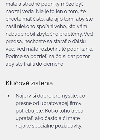
malé a stredné podniky môže byť 
naozaj veda. Nie je to len o tom, že 
chcete mať čisto, ale aj o tom, aby ste 
našli niekoho spoľahlivého, kto vám 
nebude robiť zbytočné problémy. Veď 
predsa, nechcete sa starať o ďalšiu 
vec, keď máte rozbehnuté podnikanie. 
Poďme sa pozrieť, na čo si dať pozor, 
aby ste trafili do čierneho.
Kľúčové zistenia
Najprv si dobre premyslite, čo 
presne od upratovacej firmy 
potrebujete. Koľko toho treba 
upratať, ako často a či máte 
nejaké špeciálne požiadavky.