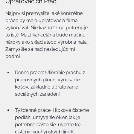
Upratovacích Prác
Najprv si premyslite, aké konkrétne 
práce by mala upratovacia firma 
vykonávať. Nie každá firma potrebuje 
to isté. Malá kancelária bude mať iné 
nároky ako sklad alebo výrobná hala. 
Zamyslite sa nad nasledujúcimi 
bodmi:
Denné práce: Utieranie prachu z 
pracovných plôch, vynášanie 
košov, základné upratovanie 
sociálnych zariadení.
Týždenné práce: Hĺbkové čistenie 
podláh, umývanie okien (ak je 
potrebné častejšie, uveďte to), 
čistenie kuchynských liniek.