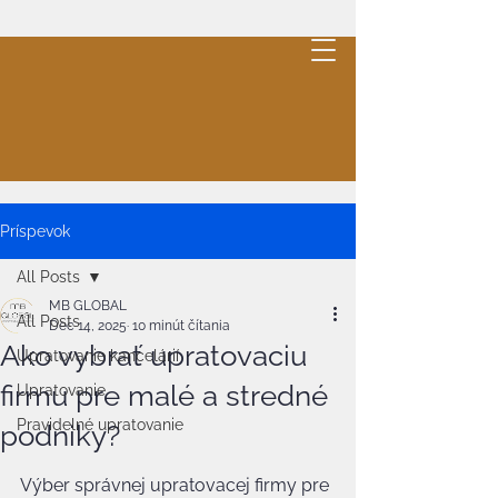
MB
GLOBAL
.
Cleaning
Cenová ponuka
Príspevok
All Posts
MB GLOBAL
All Posts
Dec 14, 2025
10 minút čítania
Ako vybrať upratovaciu
Upratovanie kancelárií
firmu pre malé a stredné
Upratovanie
Pravidelné upratovanie
podniky?
Výber správnej upratovacej firmy pre 