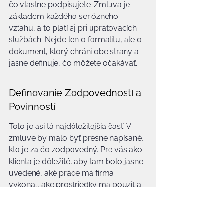
čo vlastne podpisujete. Zmluva je 
základom každého seriózneho 
vzťahu, a to platí aj pri upratovacích 
službách. Nejde len o formalitu, ale o 
dokument, ktorý chráni obe strany a 
jasne definuje, čo môžete očakávať.
Definovanie Zodpovedností a 
Povinností
Toto je asi tá najdôležitejšia časť. V 
zmluve by malo byť presne napísané, 
kto je za čo zodpovedný. Pre vás ako 
klienta je dôležité, aby tam bolo jasne 
uvedené, aké práce má firma 
vykonať, aké prostriedky má použiť a 
ako často sa majú práce vykonávať. 
Na druhej strane, firma by mala mať 