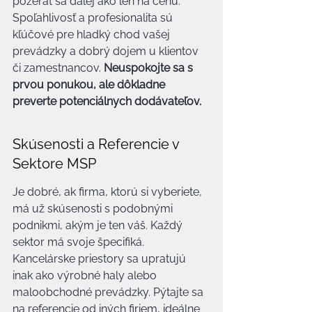
pozerať sa ďalej ako len na cenu. 
Spoľahlivosť a profesionalita sú 
kľúčové pre hladký chod vašej 
prevádzky a dobrý dojem u klientov 
či zamestnancov. 
Neuspokojte sa s 
prvou ponukou, ale dôkladne 
preverte potenciálnych dodávateľov.
Skúsenosti a Referencie v 
Sektore MSP
Je dobré, ak firma, ktorú si vyberiete, 
má už skúsenosti s podobnými 
podnikmi, akým je ten váš. Každý 
sektor má svoje špecifiká. 
Kancelárske priestory sa upratujú 
inak ako výrobné haly alebo 
maloobchodné prevádzky. Pýtajte sa 
na referencie od iných firiem, ideálne 