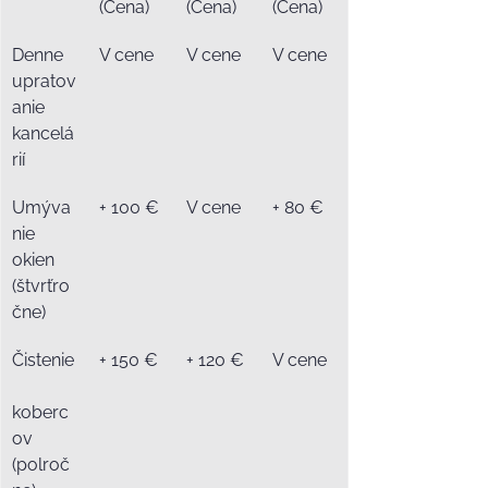
(Cena)
(Cena)
(Cena)
Denne 
V cene
V cene
V cene
upratov
anie 
kancelá
rií
Umýva
+ 100 €
V cene
+ 80 €
nie 
okien 
(štvrťro
čne)
Čistenie
+ 150 €
+ 120 €
V cene
koberc
ov 
(polroč