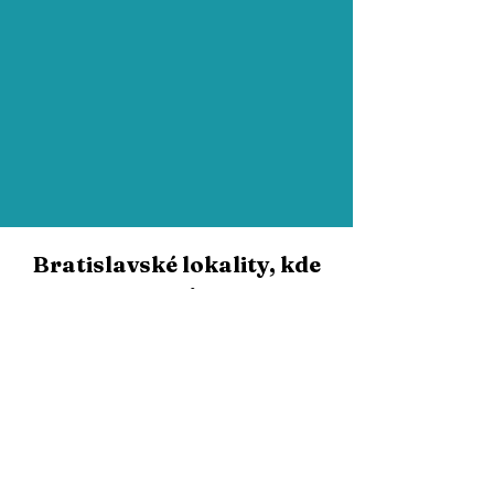
Bratislavské lokality, kde
upratujeme
Pracujeme vo všetkých mestských častiach
Bratislavy a v okolí:
Bratislava I
- Staré Mesto Tower 115, City
Business Center, Eurovea, kancelárie pri Dunaji,
advokátske kancelárie na Štúrovej, hotely v
centre.
Bratislava II
- Ružinov Apollo Business Center,
biznis centrá pri Bajkalskej, Twin City (Mlynské
nivy), Pribinova, kliniky pri Ružinovskej