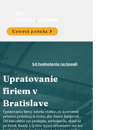
MB
GLOBAL
.
Cleaning
Cenová ponuka
5,0 hodnotenie na Googli
Upratovanie
firiem v
Bratislave
Upratovanie firmy zahŕňa všetko, čo komerčný
priestor potrebuje k tomu, aby denne fungoval.
Od kancelárie cez predajňu, ambulanciu, sklad až
po hotel. Každý z týchto typov priestorov má iné