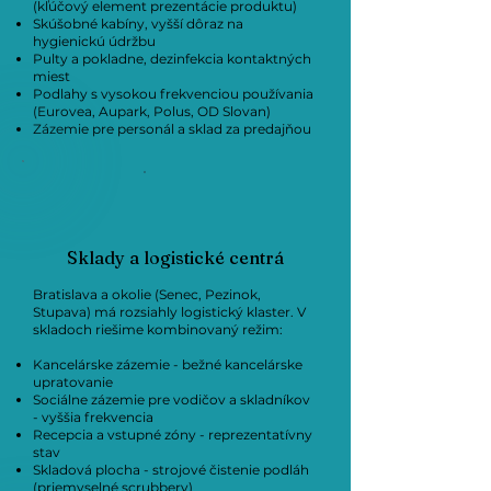
(kľúčový element prezentácie produktu)
Skúšobné kabíny, vyšší dôraz na
hygienickú údržbu
Pulty a pokladne, dezinfekcia kontaktných
miest
Podlahy s vysokou frekvenciou používania
(Eurovea, Aupark, Polus, OD Slovan)
Zázemie pre personál a sklad za predajňou
Sklady a logistické centrá
Bratislava a okolie (Senec, Pezinok,
Stupava) má rozsiahly logistický klaster. V
skladoch riešime kombinovaný režim:
Kancelárske zázemie - bežné kancelárske
upratovanie
Sociálne zázemie pre vodičov a skladníkov
- vyššia frekvencia
Recepcia a vstupné zóny - reprezentatívny
stav
Skladová plocha - strojové čistenie podláh
(priemyselné scrubbery)