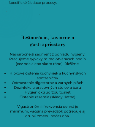
špecifické čistiace procesy.
Reštaurácie, kaviarne a
gastropriestory
Najnáročnejší segment z pohľadu hygieny.
Pracujeme typicky mimo otváracích hodín
(cez noc alebo skoro ráno). Riešime:
Hĺbkové čistenie kuchyniek a kuchynských
spotrebičov
Odmastenie digestorov a varných plôch
Dezinfekciu pracovných stolov a baru
Hygienickú údržbu toaliet
Čistenie zázemia (sklady, šatne)
V gastronómii frekvencia denná je
minimum, väčšina prevádzok potrebuje aj
druhú zmenu počas dňa.