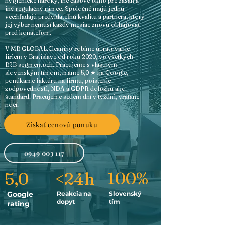
hygienické nároky, iné časové okno pre zásah a
iný regulačný rámec. Spoločné majú jednu
vec:hľadajú predvídateľnú kvalitu a partnera, ktorý
jej výber nemusí každý mesiac znovu obhajovať
pred konateľom.
V MB GLOBAL.Cleaning robíme upratovanie
firiem v Bratislave od roku 2020, vo všetkých
B2B segmentoch. Pracujeme s vlastným
slovenským tímom, máme 5,0 ★ na Google,
ponúkame faktúru na firmu, poistenie
zodpovednosti, NDA a GDPR doložku ako
štandard. Pracujeme sedem dní v týždni, vrátane
nocí.
Získať cenovú ponuku
0949 003 117
5,0
<24h
100%
Google
Reakcia na
Slovenský
dopyt
tím
rating