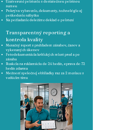
Uzatvorené poistenie s dostatočnou poistnou
sumou
Pokrýva vybavenie, dokumenty, technológie aj
poškodenie nábytku
Na požiadanie doložíme doklad o poistení
Transparentný reporting a
kontrola kvality
Mesačný report s prehľadom zásahov, časov a
vykonaných úkonov
Fotodokumentácia kritických miest pred a po
zásahu
Reakcia na reklamáciu do 24 hodín, oprava do 72
hodín zdarma
Možnosť spoločnej obhliadky raz za 2 mesiace s
vedúcim tímu