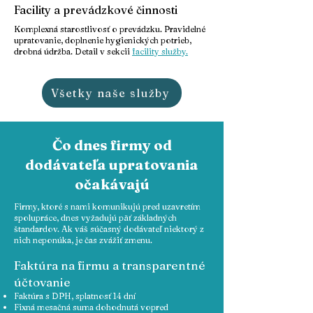
Facility a prevádzkové činnosti
Komplexná starostlivosť o prevádzku. Pravidelné
upratovanie, doplnenie hygienických potrieb,
drobná údržba. Detail v sekcii
facility služby.
Všetky naše služby
Čo dnes firmy od
dodávateľa upratovania
očakávajú
Firmy, ktoré s nami komunikujú pred uzavretím
spolupráce, dnes vyžadujú päť základných
štandardov. Ak váš súčasný dodávateľ niektorý z
nich neponúka, je čas zvážiť zmenu.
Faktúra na firmu a transparentné
účtovanie
Faktúra s DPH, splatnosť 14 dní
Fixná mesačná suma dohodnutá vopred