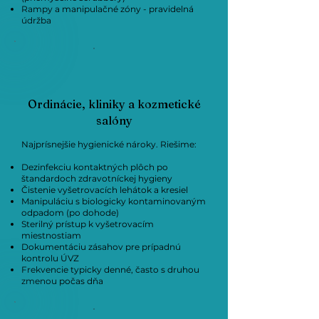
Rampy a manipulačné zóny - pravidelná
údržba
Ordinácie, kliniky a kozmetické
salóny
Najprísnejšie hygienické nároky. Riešime:
Dezinfekciu kontaktných plôch po
štandardoch zdravotníckej hygieny
Čistenie vyšetrovacích lehátok a kresiel
Manipuláciu s biologicky kontaminovaným
odpadom (po dohode)
Sterilný prístup k vyšetrovacím
miestnostiam
Dokumentáciu zásahov pre prípadnú
kontrolu ÚVZ
Frekvencie typicky denné, často s druhou
zmenou počas dňa