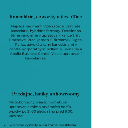
Kancelárie, coworky a flex office
Najväčší segment. Open space, uzavreté
kancelárie, hybridné formáty. Detailne sa
téme venujeme v upratovaní kancelárií v
Bratislave. Pracujeme s IT firmami v Digital
Parku, advokátskymi kanceláriami v
centre, korporátnymi sídlami v Twin City a
Apollo Business Center. Viac o upratovaní
kancelárií sa
dozviete tu.
Predajne, butiky a showroomy
Maloobchodný priestor potrebuje
upratovanie mimo otváracích hodín,
typicky po 21:00 alebo ráno pred 9:00.
Riešime:
Sklenené výklady a vnútorné presklenia