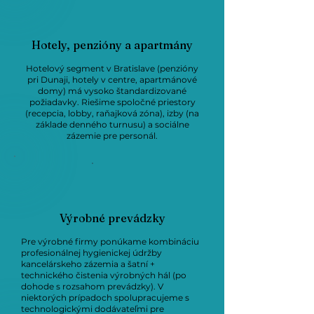
Hotely, penzióny a apartmány
Hotelový segment v Bratislave (penzióny
pri Dunaji, hotely v centre, apartmánové
domy) má vysoko štandardizované
požiadavky. Riešime spoločné priestory
(recepcia, lobby, raňajková zóna), izby (na
základe denného turnusu) a sociálne
zázemie pre personál.
Výrobné prevádzky
Pre výrobné firmy ponúkame kombináciu
profesionálnej hygienickej údržby
kancelárskeho zázemia a šatní +
technického čistenia výrobných hál (po
dohode s rozsahom prevádzky). V
niektorých prípadoch spolupracujeme s
technologickými dodávateľmi pre