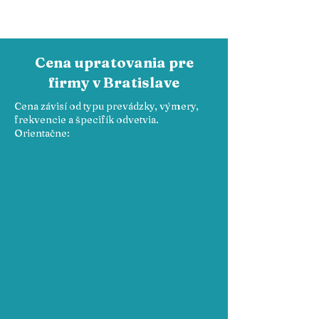
Cena upratovania pre
firmy v Bratislave
Cena závisí od typu prevádzky, výmery,
frekvencie a špecifík odvetvia.
Orientačne: