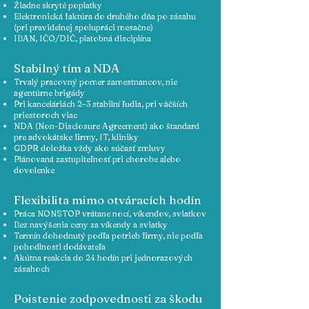
Žiadne skryté poplatky
Elektronická faktúra do druhého dňa po zásahu
(pri pravidelnej spolupráci mesačne)
IBAN, IČO/DIČ, platobná disciplína
Stabilný tím a NDA
Trvalý pracovný pomer zamestnancov, nie
agentúrne brigády
Pri kanceláriách 2–3 stabilní ľudia, pri väčších
priestoroch viac
NDA (Non-Disclosure Agreement) ako štandard
pre advokátske firmy, IT, kliniky
GDPR doložka vždy ako súčasť zmluvy
Plánovaná zastupiteľnosť pri chorobe alebo
dovolenke
Flexibilita mimo otváracích hodín
Práca NONSTOP vrátane nocí, víkendov, sviatkov
Bez navýšenia ceny za víkendy a sviatky
Termín dohodnutý podľa potrieb firmy, nie podľa
pohodlnosti dodávateľa
Akútna reakcia do 24 hodín pri jednorazových
zásahoch
Poistenie zodpovednosti za škodu