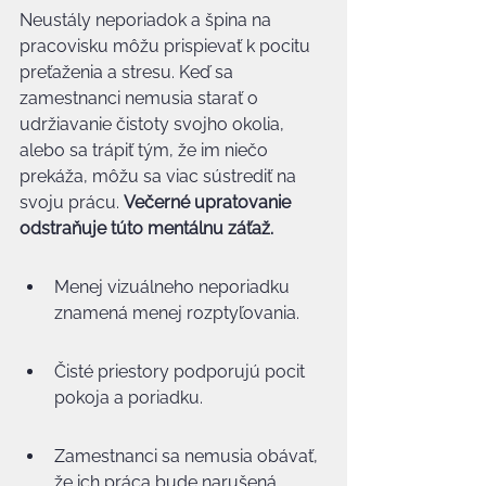
Neustály neporiadok a špina na 
pracovisku môžu prispievať k pocitu 
preťaženia a stresu. Keď sa 
zamestnanci nemusia starať o 
udržiavanie čistoty svojho okolia, 
alebo sa trápiť tým, že im niečo 
prekáža, môžu sa viac sústrediť na 
svoju prácu. 
Večerné upratovanie 
odstraňuje túto mentálnu záťaž.
Menej vizuálneho neporiadku 
znamená menej rozptyľovania.
Čisté priestory podporujú pocit 
pokoja a poriadku.
Zamestnanci sa nemusia obávať, 
že ich práca bude narušená 