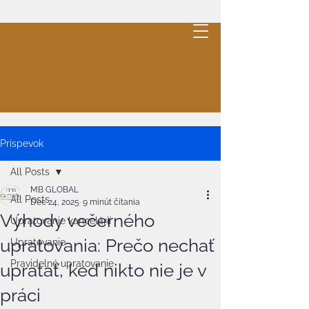
MB
GLOBAL
.
Cleaning
Cenová ponuka
Príspevok
All Posts
MB GLOBAL
All Posts
Dec 24, 2025
9 minút čítania
Výhody večerného
Upratovanie kancelárií
upratovania: Prečo nechať
Upratovanie
Pravidelné upratovanie
upratať, keď nikto nie je v
práci