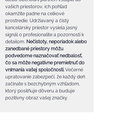
vašich priestorov, ich pohľad 
okamžite padne na celkové 
prostredie. Udržiavaný a čistý 
kancelársky priestor vysiela jasný 
signál o profesionalite a pozornosti k 
detailom. 
Nečistoty, neporiadok alebo 
zanedbané priestory môžu 
podvedome naznačovať nedbalosť, 
čo sa môže negatívne premietnuť do 
vnímania vašej spoločnosti.
 Večerné 
upratovanie zabezpečí, že každý deň 
začínate s bezchybným vzhľadom, 
ktorý posilňuje dôveru a buduje 
pozitívny obraz vašej značky.
Pozitívny Vplyv na Klientov
Čisté a príjemné pracovné prostredie 