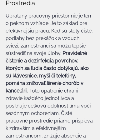
Prostredia
Uprataný pracovný priestor nie je len 
o peknom vzhľade. Je to základ pre 
efektívnejšiu prácu. Keď sú stoly čisté, 
podlahy bez prekážok a vzduch 
svieži, zamestnanci sa môžu lepšie 
sústrediť na svoje úlohy. 
Pravidelné 
čistenie a dezinfekcia povrchov, 
ktorých sa ľudia často dotýkajú, ako 
sú klávesnice, myši či telefóny, 
pomáha znižovať šírenie chorôb v 
kancelárii.
 Toto opatrenie chráni 
zdravie každého jednotlivca a 
posilňuje celkovú odolnosť tímu voči 
sezónnym ochoreniam. Čisté 
pracovné prostredie priamo prispieva 
k zdravším a efektívnejším 
zamestnancom, znižuje absencie a 