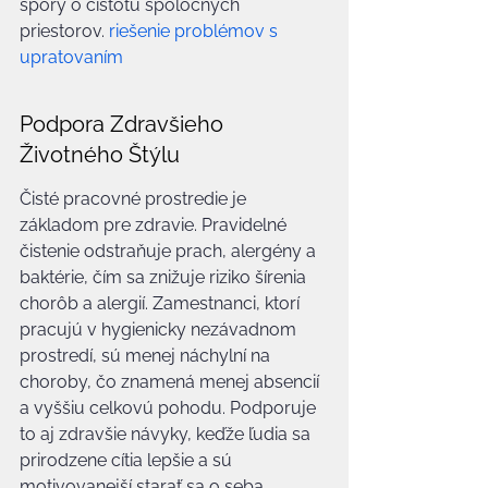
spory o čistotu spoločných 
priestorov. 
riešenie problémov s 
upratovaním
Podpora Zdravšieho 
Životného Štýlu
Čisté pracovné prostredie je 
základom pre zdravie. Pravidelné 
čistenie odstraňuje prach, alergény a 
baktérie, čím sa znižuje riziko šírenia 
chorôb a alergií. Zamestnanci, ktorí 
pracujú v hygienicky nezávadnom 
prostredí, sú menej náchylní na 
choroby, čo znamená menej absencií 
a vyššiu celkovú pohodu. Podporuje 
to aj zdravšie návyky, keďže ľudia sa 
prirodzene cítia lepšie a sú 
motivovanejší starať sa o seba.