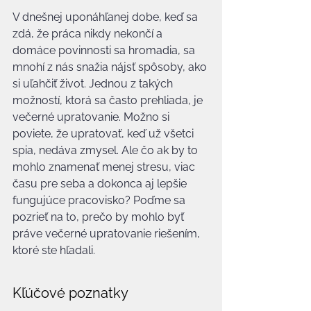
V dnešnej uponáhľanej dobe, keď sa 
zdá, že práca nikdy nekončí a 
domáce povinnosti sa hromadia, sa 
mnohí z nás snažia nájsť spôsoby, ako 
si uľahčiť život. Jednou z takých 
možností, ktorá sa často prehliada, je 
večerné upratovanie. Možno si 
poviete, že upratovať, keď už všetci 
spia, nedáva zmysel. Ale čo ak by to 
mohlo znamenať menej stresu, viac 
času pre seba a dokonca aj lepšie 
fungujúce pracovisko? Poďme sa 
pozrieť na to, prečo by mohlo byť 
práve večerné upratovanie riešením, 
ktoré ste hľadali.
Kľúčové poznatky