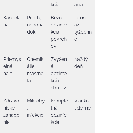
kcie
ania
Kancelá
Prach, 
Bežná 
Denne 
ria
neporia
dezinfe
až 
dok
kcia 
týždenn
povrch
e
ov
Priemys
Chemik
Zvýšen
Každý 
elná 
álie, 
á 
deň
hala
mastno
dezinfe
ta
kcia 
strojov
Zdravot
Mikróby
Komple
Viackrá
nícke 
, 
tná 
t denne
zariade
infekcie
dezinfe
nie
kcia