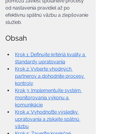
pomôžu zaviesť spoľahlivé procesy 
od nastavenia pravidiel až po 
efektívnu spätnú väzbu a zlepšovanie 
služieb.
Obsah
Krok 1: Definujte kritériá kvality a 
štandardy upratovania
Krok 2: Vyberte vhodných 
partnerov a dohodnite procesy 
kontroly
Krok 3: Implementujte systém 
monitorovania výkonu a 
komunikácie
Krok 4: Vyhodnoťte výsledky 
upratovania a získajte spätnú 
väzbu
Krok 5: Zaveďte korekčné 