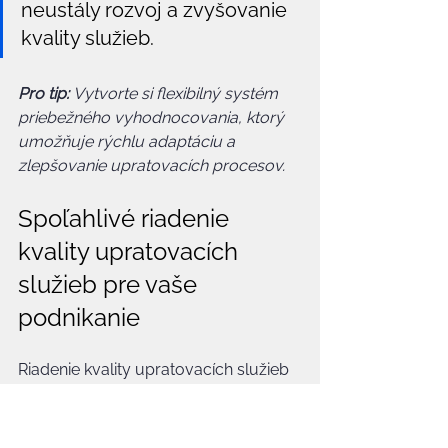
neustály rozvoj a zvyšovanie 
kvality služieb.
Pro tip:
Vytvorte si flexibilný systém 
priebežného vyhodnocovania, ktorý 
umožňuje rýchlu adaptáciu a 
zlepšovanie upratovacích procesov.
Spoľahlivé riadenie 
kvality upratovacích 
služieb pre vaše 
podnikanie
Riadenie kvality upratovacích služieb 
predstavuje výzvu plnú detailov a 
náročných štandardov ako je 
dodržiavanie hygienických pravidiel a 