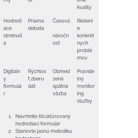
kvality
Hodnoti
Priama 
Časová
Riešeni
ace 
debata
e 
stretnuti
náročn
konkrét
a
osť
nych 
problé
mov
Digitáln
Rýchlos
Obmed
Pravide
y 
ť zberu 
zená 
lný 
formulá
dát
spätná 
monitor
r
väzba
ing 
služby
Navrhnite štruktúrovaný 
hodnotiaci formulár
Stanovte jasnú metodiku 