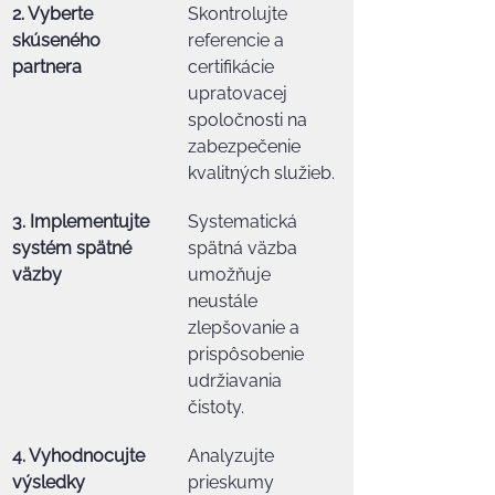
2. Vyberte 
Skontrolujte 
skúseného 
referencie a 
partnera
certifikácie 
upratovacej 
spoločnosti na 
zabezpečenie 
kvalitných služieb.
3. Implementujte 
Systematická 
systém spätné 
spätná väzba 
väzby
umožňuje 
neustále 
zlepšovanie a 
prispôsobenie 
udržiavania 
čistoty.
4. Vyhodnocujte 
Analyzujte 
výsledky 
prieskumy 