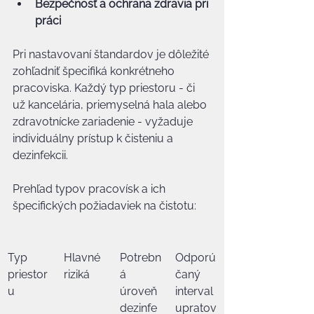
Bezpečnosť a ochrana zdravia pri 
práci
Pri nastavovaní štandardov je dôležité 
zohľadniť špecifiká konkrétneho 
pracoviska. Každý typ priestoru - či 
už kancelária, priemyselná hala alebo 
zdravotnícke zariadenie - vyžaduje 
individuálny prístup k čisteniu a 
dezinfekcii.
Prehľad typov pracovísk a ich 
špecifických požiadaviek na čistotu:
Typ 
Hlavné 
Potrebn
Odporú
priestor
riziká
á 
čaný 
u
úroveň 
interval 
dezinfe
upratov