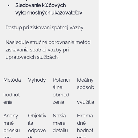
Sledovanie kľúčových 
výkonnostných ukazovateľov
Postup pri získavaní spätnej väzby:
Nasleduje stručné porovnanie metód 
získavania spätnej väzby pri 
upratovacích službách:
Metóda
Výhody
Potenci
Ideálny 
álne 
spôsob
hodnot
obmed
enia
zenia
využitia
Anony
Objektiv
Nižšia 
Hroma
mné 
ita 
miera 
dné 
priesku
odpove
detailu
hodnot
my
dí
enie 