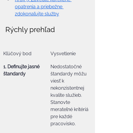
opatrenia a priebežne 
zdokonaľujte služby
Rýchly prehľad
Kľúčový bod
Vysvetlenie
1. Definujte jasné 
Nedostatočné 
štandardy
štandardy môžu 
viesť k 
nekonzistentnej 
kvalite služieb. 
Stanovte 
merateľné kritériá 
pre každé 
pracovisko.