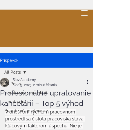
MB
GLOBAL
.
Cleaning
Cenová ponuka
Príspevok
All Posts
Slov Academy
All Posts
Dec 5, 2025
2 minút čítania
Profesionálne upratovanie
Upratovanie kancelárií
kancelárií – Top 5 výhod
Upratovanie
Pravidelné upratovanie
V dnešnom rýchlom pracovnom 
prostredí sa čistota pracoviska stáva 
kľúčovým faktorom úspechu. Nie je 