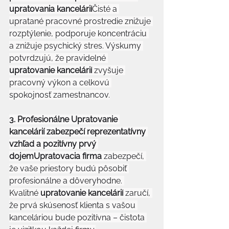
upratovania kancelárií
Čisté a 
upratané pracovné prostredie znižuje 
rozptýlenie, podporuje koncentráciu 
a znižuje psychický stres. Výskumy 
potvrdzujú, že pravidelné 
upratovanie kancelárií
 zvyšuje 
pracovný výkon a celkovú 
spokojnosť zamestnancov.
3. Profesionálne Upratovanie 
kancelárií zabezpečí reprezentatívny 
vzhľad a pozitívny prvý 
dojemUpratovacia firma
 zabezpečí, 
že vaše priestory budú pôsobiť 
profesionálne a dôveryhodne. 
Kvalitné 
upratovanie kancelárií
 zaručí, 
že prvá skúsenosť klienta s vašou 
kanceláriou bude pozitívna – čistota 