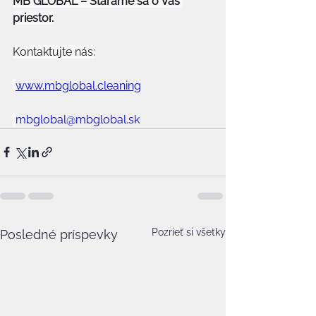
MB GLOBAL – Staráme sa o Váš 
priestor.
Kontaktujte nás:
www.mbglobal.cleaning
mbglobal@mbglobal.sk
Pozrieť si všetky
Posledné príspevky