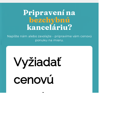
Pripravení na
bezchybnú
kanceláriu?
Napíšte nám alebo zavolajte - pripravíme vám cenovú
ponuku na mieru.
Vyžiadať 
cenovú 
ponuku