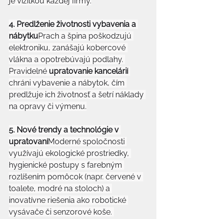
je vizitkou každej firmy.
4. Predlženie životnosti vybavenia a 
nábytku
Prach a špina poškodzujú 
elektroniku, zanášajú kobercové 
vlákna a opotrebúvajú podlahy. 
Pravidelné 
upratovanie kancelárií
chráni vybavenie a nábytok, čím 
predlžuje ich životnosť a šetrí náklady 
na opravy či výmenu.
5. Nové trendy a technológie v 
upratovaní
Moderné spoločnosti 
využívajú ekologické prostriedky, 
hygienické postupy s farebným 
rozlíšením pomôcok (napr. červené v 
toalete, modré na stoloch) a 
inovatívne riešenia ako robotické 
vysávače či senzorové koše. 