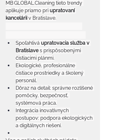
MB 
GLOBAL.Cleaning
 tieto trendy 
aplikuje priamo pri 
upratovaní 
kancelárií
 v Bratislave.
Ako MB 
GLOBAL.Cleaning
prináša hodnotu vašej firme
Spoľahlivá 
upratovacia služba v 
Bratislave
 s prispôsobenými 
čistiacimi plánmi.
Ekologické, profesionálne 
čistiace prostriedky a školený 
personál.
Dôraz na detail: správne rozlíšené 
pomôcky, bezpečnosť, 
systémová práca.
Integrácia inovatívnych 
postupov: podpora ekologických 
a digitálnych riešení.