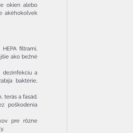
ie okien alebo 
ie akéhokoľvek 
EPA filtrami, 
jšie ako bežné 
dezinfekciu a 
íja baktérie, 
 terás a fasád. 
z poškodenia 
kov pre rôzne 
y.