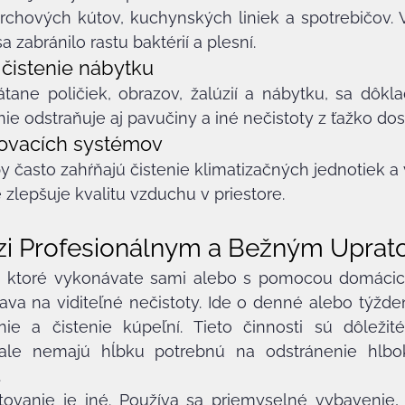
prchových kútov, kuchynských liniek a spotrebičov. 
a zabránilo rastu baktérií a plesní.
čistenie nábytku
tane poličiek, obrazov, žalúzií a nábytku, sa dôkla
nie odstraňuje aj pavučiny a iné nečistoty z ťažko do
hovacích systémov
y často zahŕňajú čistenie klimatizačných jednotiek a
 zlepšuje kvalitu vzduchu v priestore.
zi Profesionálnym a Bežným Uprat
, ktoré vykonávate sami alebo s pomocou domácich
ava na viditeľné nečistoty. Ide o denné alebo týžd
nie a čistenie kúpeľní. Tieto činnosti sú dôležité
, ale nemajú hĺbku potrebnú na odstránenie hlb
.
tovanie je iné. Používa sa priemyselné vybavenie, 