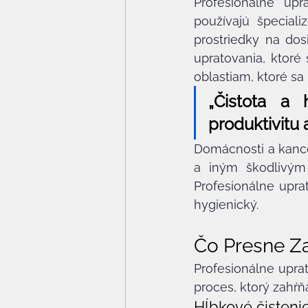
Profesionálne upr
používajú špeciali
prostriedky na dos
upratovania, ktoré
oblastiam, ktoré sa
„Čistota a 
produktivitu 
Domácnosti a kance
a iným škodlivým 
Profesionálne uprat
hygienický.
Čo Presne Za
Profesionálne upra
proces, ktorý zahŕň
Hĺbkové čisteni