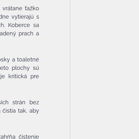
 vrátane ťažko 
e vytierajú s 
h. Koberce sa 
adený prach a 
sky a toaletné 
eto plochy sú 
e kritická pre 
ích strán bez 
istia tak, aby 
ahŕňa čistenie 