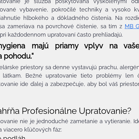
atovanie je služba poskytovaná vyškolenými odbo
zované vybavenie, pokročilé techniky a vysoko kval
iahnutie hlbokého a dôkladného čistenia. Na rozdi
 sa zameriava na povrchové čistenie, sa tím z 
MB 
 pri každodennom upratovaní často prehliadajú.
hygiena majú priamy vplyv na vaše 
a pohodu.“
lárske priestory sa denne vystavujú prachu, alergé
látkam. Bežné upratovanie tieto problémy len čia
ovanie ide ďalej a zabezpečuje, aby bol váš priestor 
hŕňa Profesionálne Upratovanie?
tovanie nie je jednoduché zametanie a vytieranie. I
a viacero kľúčových fáz:
e podláh