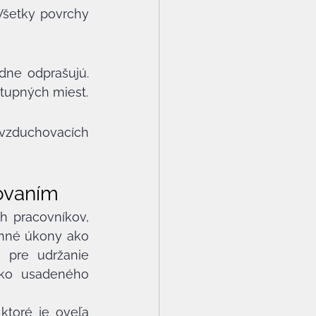
Všetky povrchy 
dne odprašujú. 
stupných miest.
 vzduchovacích 
ovaním
 pracovníkov, 
enné úkony ako 
 pre udržanie 
oko usadeného 
ktoré je oveľa 