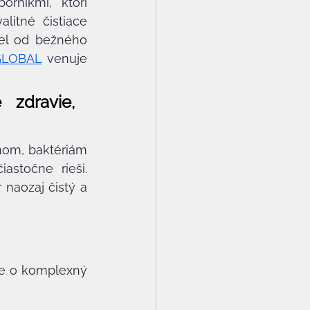
rníkmi, ktorí 
itné čistiace 
el od bežného 
GLOBAL
 venuje 
zdravie, 
nom, baktériám 
stočne rieši. 
naozaj čistý a 
de o komplexný 