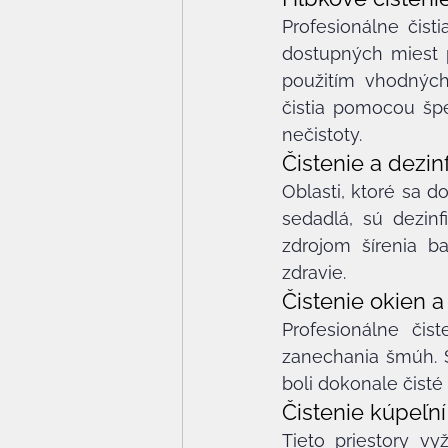
Profesionálne čist
dostupných miest 
použitím vhodných 
čistia pomocou špe
nečistoty.
Čistenie a dezi
Oblasti, ktoré sa d
sedadlá, sú dezinf
zdrojom šírenia bak
zdravie.
Čistenie okien 
Profesionálne čis
zanechania šmúh. S
boli dokonale čisté 
Čistenie kúpeľn
Tieto priestory vy