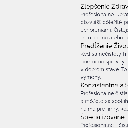
Zlepšenie Zdrav
Profesionálne uprat
obzvlášť dôležité p
ochoreniami. Čiste
celú rodinu alebo p
Predĺženie Živo
Keď sa nečistoty hr
pomocou správnych
v dobrom stave. To
výmeny.
Konzistentné a 
Profesionálne čisti
a môžete sa spoľahn
najmä pre firmy, kd
Špecializované 
Profesionálne čis