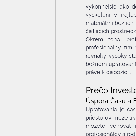
výkonnejšie ako do
vyškolení v najle
materiálmi bez ich 
čistiacich prostried
Okrem toho, prof
profesionálny tím 
rovnaký vysoký štan
bežnom upratovaní, 
práve k dispozícii.
Prečo Invest
Úspora Času a 
Upratovanie je ča
priestorov môže trv
môžete venovať r
profesionálov a rod