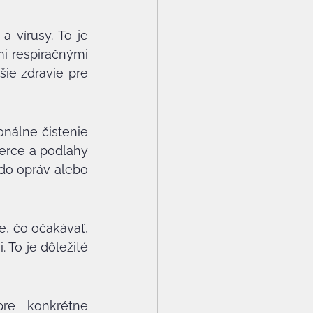
 vírusy. To je 
i respiračnými 
ie zdravie pre 
nálne čistenie 
rce a podlahy 
do opráv alebo 
, čo očakávať, 
To je dôležité 
pre konkrétne 