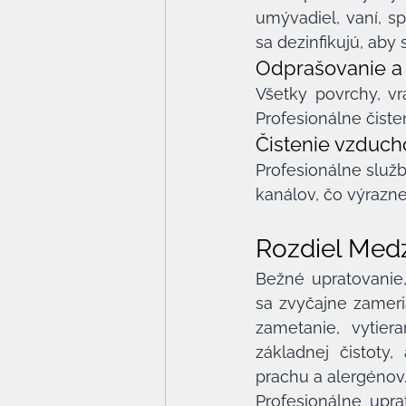
umývadiel, vaní, s
sa dezinfikujú, aby s
Odprašovanie a 
Všetky povrchy, vrá
Profesionálne čiste
Čistenie vzduc
Profesionálne služb
kanálov, čo výrazne
Rozdiel Med
Bežné upratovanie
sa zvyčajne zameri
zametanie, vytiera
základnej čistoty
prachu a alergénov
Profesionálne upra