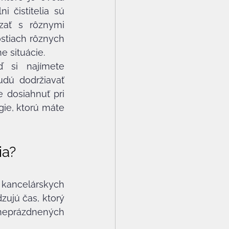
 čistitelia sú 
zať s rôznymi 
stiach rôznych 
e situácie.
 si najímete 
dú dodržiavať 
 dosiahnuť pri 
ie, ktorú máte 
ia?
kancelárskych 
ujú čas, ktorý 
eprázdnených 