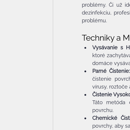
problémy. Či už id
dezinfekciu, profe
problému.
Techniky a M
Vysávanie s HE
ktoré zachytáv
domáce vysáva
Parné Čistenie:
čistenie povrc
vírusy, roztoče 
Čistenie Vysok
Táto metóda o
povrchu.
Chemické Čist
povrchy, aby sa