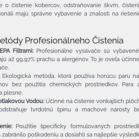
e o čistenie kobercov, odstraňovanie škvŕn, čisten
sionáli majú správne vybavenie a znalosti na riešen
etódy Profesionálneho Čistenia
PA Filtrami:
 Profesionálne vysávače sú vybavené H
ajú až 99,97% prachu a alergénov. To je oveľa účinne
če.
 Ekologická metóda, ktorá používa horúcu paru na 
hov bez použitia chemických prostriedkov. Para zab
a plesne.
otlakovou Vodou:
 Účinné na čistenie vonkajších plôch,
dstraňuje tvrdotnú špinu a machové nárosty be
enie:
 Použitie špecificky formulovaných prostried
 zabránilo poškodeniu a dosiahli sa najlepšie výsledk