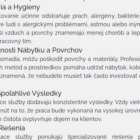
ia a Hygieny
ovanie účinne odstraňuje prach, alergény, baktérie a
re ľudí s alergickými problémami, astmou alebo iným
jší vzduch a povrchy znamenajú menej chorôb a lepš
racovný tím.
tnosti Nábytku a Povrchov
omadia, môžu poškodiť povrchy a materiály. Profesio
 metód a prostriedkov pomáha udržať nábytok, kobe
 znamená, že nebudete musieť tak často investovať 
Spoľahlivé Výsledky
ace služby dodávajú konzistentné výsledky. Vždy viete
úť na to, že práca bude vykonaná na vysokej úrovni. 
e čistota ovplyvňuje dojem na klientov.
Riešenia
tiace služby ponúkajú špecializované riešenia 