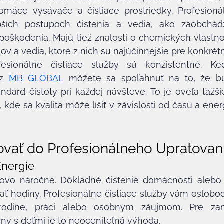
máce vysávače a čistiace prostriedky. Profesionálni
pších postupoch čistenia a vedia, ako zaobchád
poškodenia. Majú tiež znalosti o chemických vlastno
kov a vedia, ktoré z nich sú najúčinnejšie pre konkrétn
esionálne čistiace služby sú konzistentné. Keď
z 
MB GLOBAL
 môžete sa spoľahnúť na to, že bu
dard čistoty pri každej návšteve. To je oveľa ťažšie
kde sa kvalita môže líšiť v závislosti od času a energ
ovať do Profesionálneho Upratovan
Energie
sovo náročné. Dôkladné čistenie domácnosti alebo 
ať hodiny. Profesionálne čistiace služby vám oslobodz
odine, práci alebo osobným záujmom. Pre zan
iny s deťmi je to neoceniteľná výhoda.