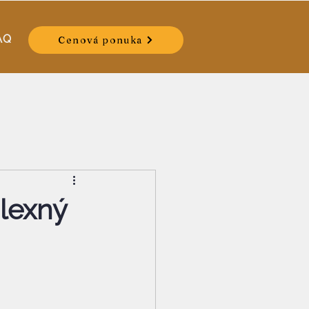
AQ
Cenová ponuka
lexný