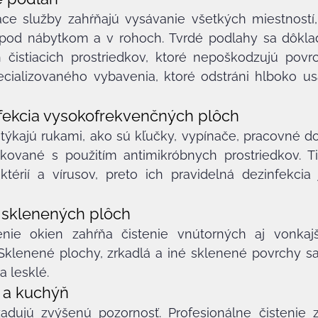
iace služby zahŕňajú vysávanie všetkých miestností,
pod nábytkom a v rohoch. Tvrdé podlahy sa dôkladn
čistiacich prostriedkov, ktoré nepoškodzujú povrc
cializovaného vybavenia, ktoré odstráni hlboko us
nfekcia vysokofrekvenčných plôch
otýkajú rukami, ako sú kľučky, vypínače, pracovné do
ikované s použitím antimikróbnych prostriedkov. Ti
térií a vírusov, preto ich pravidelná dezinfekcia j
a sklenených plôch
tenie okien zahŕňa čistenie vnútorných aj vonkajš
klenené plochy, zrkadlá a iné sklenené povrchy sa č
a lesklé.
í a kuchýň
žadujú zvýšenú pozornosť. Profesionálne čistenie z