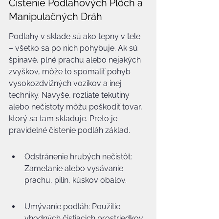
Čistenie Podlahových Plôch a 
Manipulačných Dráh
Podlahy v sklade sú ako tepny v tele 
– všetko sa po nich pohybuje. Ak sú 
špinavé, plné prachu alebo nejakých 
zvyškov, môže to spomaliť pohyb 
vysokozdvižných vozíkov a inej 
techniky. Navyše, rozliate tekutiny 
alebo nečistoty môžu poškodiť tovar, 
ktorý sa tam skladuje. Preto je 
pravidelné čistenie podláh základ.
Odstránenie hrubých nečistôt: 
Zametanie alebo vysávanie 
prachu, pilín, kúskov obalov.
Umývanie podláh: Použitie 
vhodných čistiacich prostriedkov 