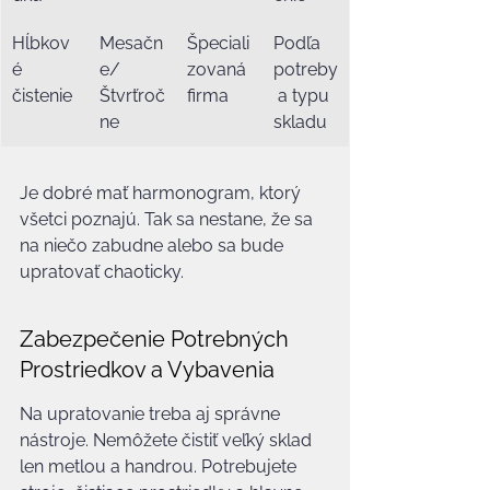
Hĺbkov
Mesačn
Špeciali
Podľa 
é 
e/
zovaná 
potreby
čistenie
Štvrťroč
firma
 a typu 
ne
skladu
Je dobré mať harmonogram, ktorý 
všetci poznajú. Tak sa nestane, že sa 
na niečo zabudne alebo sa bude 
upratovať chaoticky.
Zabezpečenie Potrebných 
Prostriedkov a Vybavenia
Na upratovanie treba aj správne 
nástroje. Nemôžete čistiť veľký sklad 
len metlou a handrou. Potrebujete 