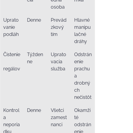
osoba
Uprato
Denne
Prevád
Hlavné 
vanie 
zkový 
manipu
podláh
tím
lačné 
dráhy
Čistenie
Týžden
Uprato
Odstrán
ne
vacia 
enie 
regálov
služba
prachu 
a 
drobný
ch 
nečistôt
Kontrol
Denne
Všetci 
Okamži
a 
zamest
té 
neporia
nanci
odstrán
dku
enie