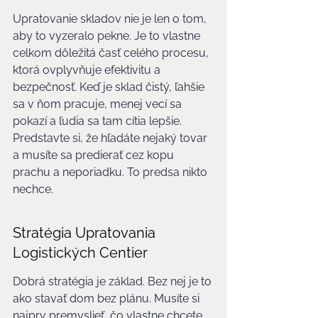
Upratovanie skladov nie je len o tom, 
aby to vyzeralo pekne. Je to vlastne 
celkom dôležitá časť celého procesu, 
ktorá ovplyvňuje efektivitu a 
bezpečnosť. Keď je sklad čistý, ľahšie 
sa v ňom pracuje, menej vecí sa 
pokazí a ľudia sa tam cítia lepšie. 
Predstavte si, že hľadáte nejaký tovar 
a musíte sa predierať cez kopu 
prachu a neporiadku. To predsa nikto 
nechce.
Stratégia Upratovania 
Logistických Centier
Dobrá stratégia je základ. Bez nej je to 
ako stavať dom bez plánu. Musíte si 
najprv premyslieť, čo vlastne chcete 