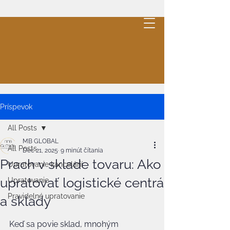
MB
GLOBAL
.
Cleaning
Cenová ponuka
Príspevok
All Posts
MB GLOBAL
All Posts
Dec 21, 2025
9 minút čítania
Prach v sklade tovaru: Ako
Upratovanie kancelárií
upratovať logistické centrá
Upratovanie
Pravidelné upratovanie
a sklady
Keď sa povie sklad, mnohým 