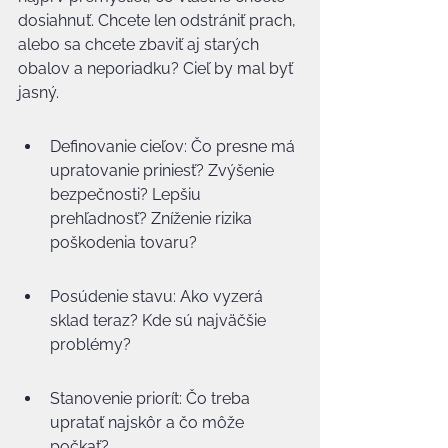
dosiahnuť. Chcete len odstrániť prach, 
alebo sa chcete zbaviť aj starých 
obalov a neporiadku? Cieľ by mal byť 
jasný.
Definovanie cieľov: Čo presne má 
upratovanie priniesť? Zvýšenie 
bezpečnosti? Lepšiu 
prehľadnosť? Zníženie rizika 
poškodenia tovaru?
Posúdenie stavu: Ako vyzerá 
sklad teraz? Kde sú najväčšie 
problémy?
Stanovenie priorít: Čo treba 
upratať najskôr a čo môže 
počkať?