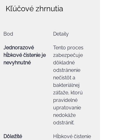
Kľúčové zhrnutia
Bod
Detaily
Jednorazové 
Tento proces 
hĺbkové čistenie je 
zabezpečuje 
nevyhnutné
dôkladné 
odstránenie 
nečistôt a 
bakteriálnej 
záťaže, ktorú 
pravidelné 
upratovanie 
nedokáže 
odstrániť.
Dôležité 
Hĺbkové čistenie 