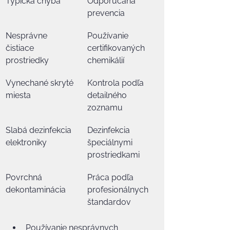
Typická chyba
Odporúčaná 
prevencia
Nesprávne 
Používanie 
čistiace 
certifikovaných 
prostriedky
chemikálií
Vynechané skryté 
Kontrola podľa 
miesta
detailného 
zoznamu
Slabá dezinfekcia 
Dezinfekcia 
elektroniky
špeciálnymi 
prostriedkami
Povrchná 
Práca podľa 
dekontaminácia
profesionálnych 
štandardov
Používanie nesprávnych 