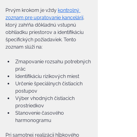
Prvým krokom je vždy 
kontrolný 
zoznam pre upratovanie kancelárií
, 
ktorý zahŕňa dôkladnú vstupnú 
obhliadku priestorov a identifikáciu 
špecifických požiadaviek. Tento 
zoznam slúži na:
Zmapovanie rozsahu potrebných 
prác
Identifikáciu rizikových miest
Určenie špeciálnych čistiacich 
postupov
Výber vhodných čistiacich 
prostriedkov
Stanovenie časového 
harmonogramu
Pri samotnej realizácii hĺbkového 