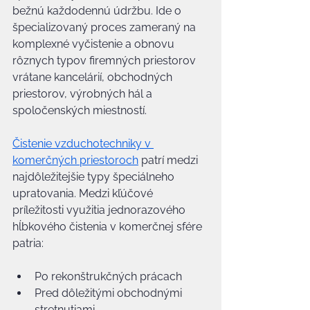
bežnú každodennú údržbu. Ide o 
špecializovaný proces zameraný na 
komplexné vyčistenie a obnovu 
rôznych typov firemných priestorov 
vrátane kancelárií, obchodných 
priestorov, výrobných hál a 
spoločenských miestností.
Čistenie vzduchotechniky v 
komerčných priestoroch
 patrí medzi 
najdôležitejšie typy špeciálneho 
upratovania. Medzi kľúčové 
príležitosti využitia jednorazového 
hĺbkového čistenia v komerčnej sfére 
patria:
Po rekonštrukčných prácach
Pred dôležitými obchodnými 
stretnutiami