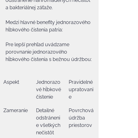
odstránenie nahromadených nečistôt 
a bakteriálnej záťaže.
Medzi hlavné benefity jednorazového 
hĺbkového čistenia patria:
Pre lepší prehľad uvádzame 
porovnanie jednorazového 
hĺbkového čistenia s bežnou údržbou:
Aspekt
Jednorazo
Pravidelné 
vé hĺbkové 
upratovani
čistenie
e
Zameranie
Detailné 
Povrchová 
odstráneni
údržba 
e všetkých 
priestorov
nečistôt