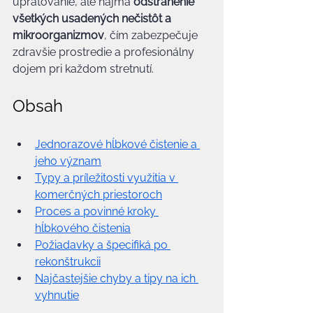
upratovanie, ale najmä 
odstránenie 
všetkých usadených nečistôt a 
mikroorganizmov
, čím zabezpečuje 
zdravšie prostredie a profesionálny 
dojem pri každom stretnutí.
Obsah
Jednorazové hĺbkové čistenie a 
jeho význam
Typy a príležitosti využitia v 
komerčných priestoroch
Proces a povinné kroky 
hĺbkového čistenia
Požiadavky a špecifiká po 
rekonštrukcii
Najčastejšie chyby a tipy na ich 
vyhnutie