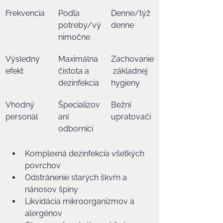
Frekvencia
Podľa 
Denne/týž
potreby/vý
denne
nimočne
Výsledný 
Maximálna 
Zachovanie
efekt
čistota a 
 základnej 
dezinfekcia
hygieny
Vhodný 
Špecializov
Bežní 
personál
aní 
upratovači
odborníci
Komplexná dezinfekcia všetkých 
povrchov
Odstránenie starých škvŕn a 
nánosov špiny
Likvidácia mikroorganizmov a 
alergénov