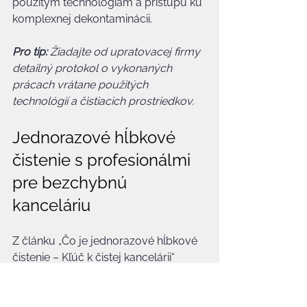
použitým technológiám a prístupu ku 
komplexnej dekontaminácii.
Pro tip:
Žiadajte od upratovacej firmy 
detailný protokol o vykonaných 
prácach vrátane použitých 
technológií a čistiacich prostriedkov.
Jednorazové hĺbkové 
čistenie s profesionálmi 
pre bezchybnú 
kanceláriu
Z článku „Čo je jednorazové hĺbkové 
čistenie – Kľúč k čistej kancelárii“ 
dobre poznáte výzvy, ktoré prináša 
odstránenie náročných nečistôt po 
rekonštrukcii alebo pred významnými 