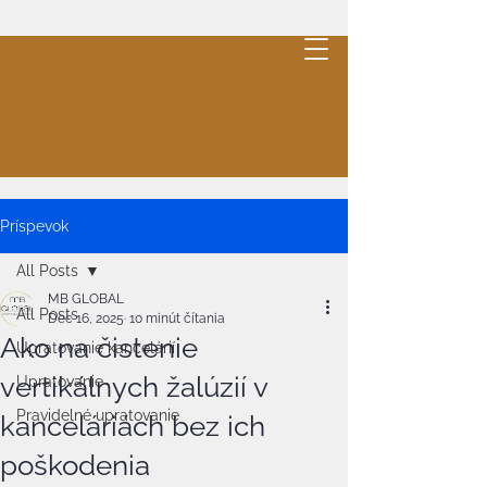
MB
GLOBAL
.
Cleaning
Cenová ponuka
Príspevok
All Posts
MB GLOBAL
All Posts
Dec 16, 2025
10 minút čítania
Ako na čistenie
Upratovanie kancelárií
vertikálnych žalúzií v
Upratovanie
Pravidelné upratovanie
kanceláriách bez ich
poškodenia