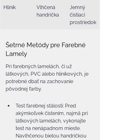
Hliník
Vlhčená 
Jemný 
handrička
čistiaci 
prostriedok
Šetrné Metódy pre Farebné 
Lamely
Pri farebných lamelách, či už 
látkových, PVC alebo hliníkových, je 
potrebné dbať na zachovanie 
pôvodnej farby.
Test farebnej stálosti: Pred 
akýmkoľvek čistením, najmä pri 
látkových lamelách, vykonajte 
test na nenápadnom mieste. 
Navlhčenou bielou handričkou 