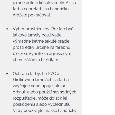
jemne potrite kúsok lamely. Ak sa 
farba neprefarbí na handričku, 
môžete pokračovať.
Výber prostriedkov: Pre farebné 
látkové lamely používajte 
výhradne šetrné tekuté pracie 
prostriedky určené na farebnú 
bielizeň. Vyhnite sa agresívnym 
chemikáliám a bielidlám.
Ochrana farby: Pri PVC a 
hliníkových lamelách sa farba 
zvyčajne neodlupuje, ale pri 
drhnutí alebo použití nevhodných 
rozpúšťadiel môže dôjsť k jej 
poškodeniu alebo vyblednutiu. 
Vždy používajte mäkké handričky 