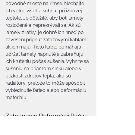
pôvodné miesto na rímse. Nechajte 
ich voľne visieť a schnúť pri izbovej 
teplote. Je dôležité, aby boli lamely 
rozložené a neprekrývali sa. Ak sú 
lamely z látky, je dobré ich hneď po 
zavesení pripnúť záťažovými káblami, 
ak ich majú. Tieto káble pomáhajú 
udržať lamely napnuté a zabraňujú 
ich krúteniu počas sušenia. Vyhnite sa 
sušeniu na priamom slnku alebo v 
blízkosti zdrojov tepla, ako sú 
radiátory, pretože to môže spôsobiť 
vyblednutie farieb alebo deformáciu 
materiálu.
Zabránenie Deformácii Počas 
Sušenia