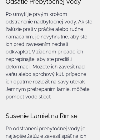
Odsatie Prebytočnej Vody
Po umytí je prvým krokom 
odstránenie nadbytočnej vody. Ak ste 
žalúzie prali v práčke alebo ručne 
namáčaním, je nevyhnutné, aby ste 
ich pred zavesením nechali 
odkvapkať. V žiadnom prípade ich 
neprepínajte, aby ste predišli 
deformácii. Môžete ich zavesiť nad 
vaňu alebo sprchový kút, prípadne 
ich opatrne rozložiť na savý uterák. 
Jemným pretrepaním lamiel môžete 
pomôcť vode stiecť.
Sušenie Lamiel na Rímse
Po odstránení prebytočnej vody je 
najlepšie žalúzie zavesiť späť na ich 