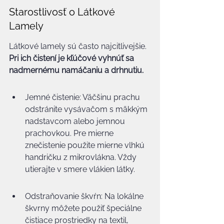
Starostlivosť o Látkové 
Lamely
Látkové lamely sú často najcitlivejšie. 
Pri ich čistení je kľúčové vyhnúť sa 
nadmernému namáčaniu a drhnutiu.
Jemné čistenie: Väčšinu prachu 
odstránite vysávačom s mäkkým 
nadstavcom alebo jemnou 
prachovkou. Pre mierne 
znečistenie použite mierne vlhkú 
handričku z mikrovlákna. Vždy 
utierajte v smere vlákien látky.
Odstraňovanie škvŕn: Na lokálne 
škvrny môžete použiť špeciálne 
čistiace prostriedky na textil, 