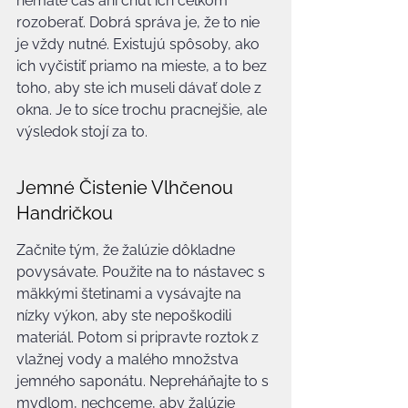
nemáte čas ani chuť ich celkom 
rozoberať. Dobrá správa je, že to nie 
je vždy nutné. Existujú spôsoby, ako 
ich vyčistiť priamo na mieste, a to bez 
toho, aby ste ich museli dávať dole z 
okna. Je to síce trochu pracnejšie, ale 
výsledok stojí za to.
Jemné Čistenie Vlhčenou 
Handričkou
Začnite tým, že žalúzie dôkladne 
povysávate. Použite na to nástavec s 
mäkkými štetinami a vysávajte na 
nízky výkon, aby ste nepoškodili 
materiál. Potom si pripravte roztok z 
vlažnej vody a malého množstva 
jemného saponátu. Nepreháňajte to s 
mydlom, nechceme, aby žalúzie 