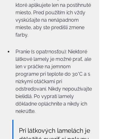
ktoré aplikujete len na postihnuté 
miesto. Pred použitím ich vždy 
vyskúšajte na nenápadnom 
mieste, aby ste predišli zmene 
farby.
Pranie (s opatrnosťou): Niektoré 
látkové lamely je možné prať, ale 
len v práčke na jemnom 
programe pri teplote do 30°C a s 
nízkymi otáčkami pri 
odstreďovaní. Nikdy nepoužívajte 
bielidlá. Po vypratí lamely 
dôkladne opláchnite a nikdy ich 
nekrúťte.
Pri látkových lamelách je 