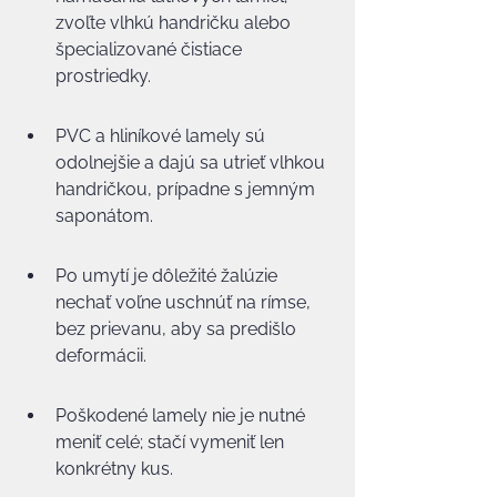
zvoľte vlhkú handričku alebo 
špecializované čistiace 
prostriedky.
PVC a hliníkové lamely sú 
odolnejšie a dajú sa utrieť vlhkou 
handričkou, prípadne s jemným 
saponátom.
Po umytí je dôležité žalúzie 
nechať voľne uschnúť na rímse, 
bez prievanu, aby sa predišlo 
deformácii.
Poškodené lamely nie je nutné 
meniť celé; stačí vymeniť len 
konkrétny kus.