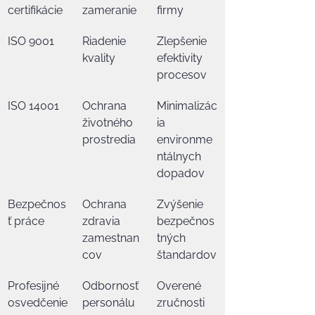
certifikácie
zameranie
firmy
ISO 9001
Riadenie 
Zlepšenie 
kvality
efektivity 
procesov
ISO 14001
Ochrana 
Minimalizác
životného 
ia 
prostredia
environme
ntálnych 
dopadov
Bezpečnos
Ochrana 
Zvýšenie 
ť práce
zdravia 
bezpečnos
zamestnan
tných 
cov
štandardov
Profesijné 
Odbornosť 
Overené 
osvedčenie
personálu
zručnosti 