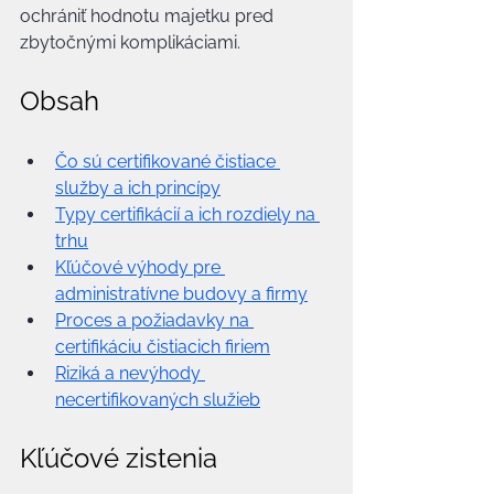
ochrániť hodnotu majetku pred 
zbytočnými komplikáciami.
Obsah
Čo sú certifikované čistiace 
služby a ich princípy
Typy certifikácií a ich rozdiely na 
trhu
Kľúčové výhody pre 
administratívne budovy a firmy
Proces a požiadavky na 
certifikáciu čistiacich firiem
Riziká a nevýhody 
necertifikovaných služieb
Kľúčové zistenia