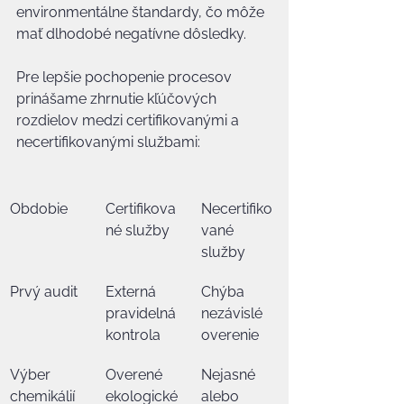
environmentálne štandardy, čo môže 
mať dlhodobé negatívne dôsledky.
Pre lepšie pochopenie procesov 
prinášame zhrnutie kľúčových 
rozdielov medzi certifikovanými a 
necertifikovanými službami:
Obdobie
Certifikova
Necertifiko
né služby
vané 
služby
Prvý audit
Externá 
Chýba 
pravidelná 
nezávislé 
kontrola
overenie
Výber 
Overené 
Nejasné 
chemikálií
ekologické 
alebo 