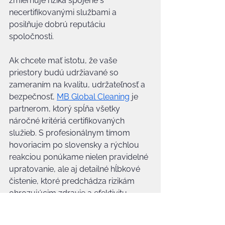
zmierňuje riziká spojené s 
necertifikovanými službami a 
posilňuje dobrú reputáciu 
spoločnosti.
Ak chcete mať istotu, že vaše 
priestory budú udržiavané so 
zameraním na kvalitu, udržateľnosť a 
bezpečnosť, 
MB Global Cleaning
 je 
partnerom, ktorý spĺňa všetky 
náročné kritériá certifikovaných 
služieb. S profesionálnym tímom 
hovoriacim po slovensky a rýchlou 
reakciou ponúkame nielen pravidelné 
upratovanie, ale aj detailné hĺbkové 
čistenie, ktoré predchádza rizikám 
ohrozujúcim zdravie a efektivitu 
zamestnancov. Pre viac informácií 
navštívte našu hlavnú stránku a 