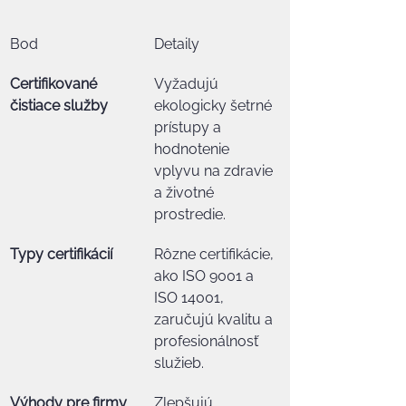
Bod
Detaily
Certifikované 
Vyžadujú 
čistiace služby
ekologicky šetrné 
prístupy a 
hodnotenie 
vplyvu na zdravie 
a životné 
prostredie.
Typy certifikácií
Rôzne certifikácie, 
ako ISO 9001 a 
ISO 14001, 
zaručujú kvalitu a 
profesionálnosť 
služieb.
Výhody pre firmy
Zlepšujú 