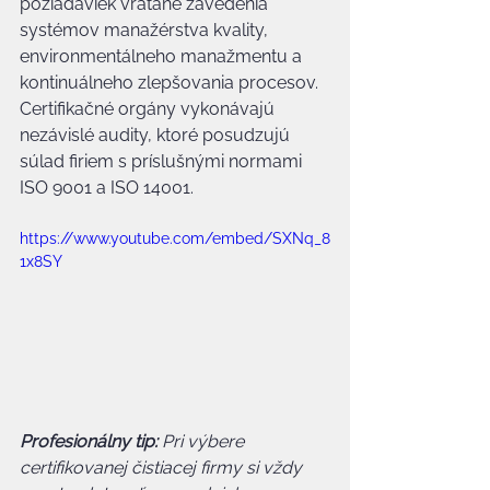
požiadaviek vrátane zavedenia 
systémov manažérstva kvality, 
environmentálneho manažmentu a 
kontinuálneho zlepšovania procesov. 
Certifikačné orgány vykonávajú 
nezávislé audity, ktoré posudzujú 
súlad firiem s príslušnými normami 
ISO 9001 a ISO 14001.
https://www.youtube.com/embed/SXNq_8
1x8SY
Profesionálny tip:
Pri výbere 
certifikovanej čistiacej firmy si vždy 