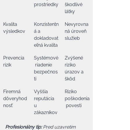
prostriedky
škodlivé 
látky
Kvalita 
Konzistentn
Nevyrovna
výsledkov
á a 
ná úroveň 
dokladovat
služieb
eľná kvalita
Prevencia 
Systémové
Zvýšené 
rizík
 riadenie 
riziko 
bezpečnos
úrazov a 
ti
škôd
Firemná 
Vyššia 
Riziko 
dôveryhod
reputácia 
poškodenia
nosť
u 
 povesti
zákazníkov
Profesionálny tip:
Pred uzavretím 