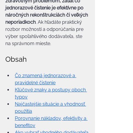
zdravotným problémom, zatiaľ čo 
jednorazové čistenie je efektívne po 
náročných rekonštrukciách či veľkých 
neporiadkoch
. Ak hľadáte praktický 
rozbor možností a odporúčania pre 
výber spoľahlivého dodávateľa, ste 
na správnom mieste.
Obsah
Čo znamená jednorazové a 
pravidelné čistenie
Kľúčové znaky a postupy oboch 
typov
Najčastejšie situácie a vhodnosť 
použitia
Porovnanie nákladov, efektivity a 
benefitov
Ako vybrať vhodného dodávateľa 