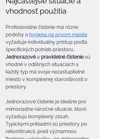
Najčastejšie situácie a 
vhodnosť použitia
Profesionálne čistenie má rôzne 
podoby a 
hygiena na prvom mieste
vyžaduje individuálny prístup podľa 
špecifických potrieb priestoru. 
Jednorazové
 a 
pravidelné čistenie
 sú 
vhodné v odlišných situáciách a 
každý typ má svoje nezastupiteľné 
miesto v komplexnej starostlivosti o 
priestory.
Jednorazové čistenie je ideálne pre 
mimoriadne náročné situácie, ktoré 
vyžadujú komplexný zásah. 
Typickými príkladmi sú priestory po 
rekonštrukcii, pred významnou 
firemnou udalosťou, po mimoriadne 