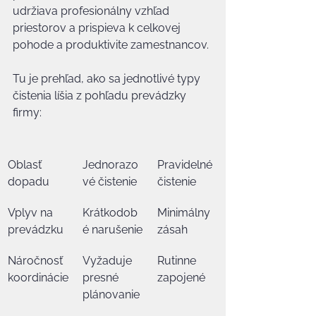
udržiava profesionálny vzhľad 
priestorov a prispieva k celkovej 
pohode a produktivite zamestnancov.
Tu je prehľad, ako sa jednotlivé typy 
čistenia líšia z pohľadu prevádzky 
firmy:
Oblasť 
Jednorazo
Pravidelné 
dopadu
vé čistenie
čistenie
Vplyv na 
Krátkodob
Minimálny 
prevádzku
é narušenie
zásah
Náročnosť 
Vyžaduje 
Rutinne 
koordinácie
presné 
zapojené
plánovanie