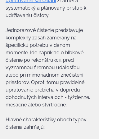
upratovanie kancelárií
 znamená 
systematický a plánovaný prístup k 
udržiavaniu čistoty.
Jednorazové čistenie predstavuje 
komplexný zásah zameraný na 
špecifickú potrebu v danom 
momente. Ide napríklad o hĺbkové 
čistenie po rekonštrukcii, pred 
významnou firemnou udalosťou 
alebo pri mimoriadnom znečistení 
priestorov. Oproti tomu pravidelné 
upratovanie prebieha v dopredu 
dohodnutých intervaloch - týždenne, 
mesačne alebo štvrťročne.
Hlavné charakteristiky oboch typov 
čistenia zahŕňajú: