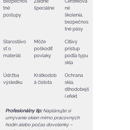
Bezpečnos
Žiadne 
Certifikova
tné 
špeciálne
né 
postupy
školenia, 
bezpečnos
tné pásy
Starostlivo
Môže 
Citlivý 
sť o 
poškodiť 
prístup 
materiál
povlaky
podľa typu 
skla
Údržba 
Krátkodob
Ochrana 
výsledku
á čistota
skla, 
dlhodobejš
í efekt
Profesionálny tip:
Naplánujte si 
umývanie okien mimo pracovných 
hodín alebo počas dovolenky – 