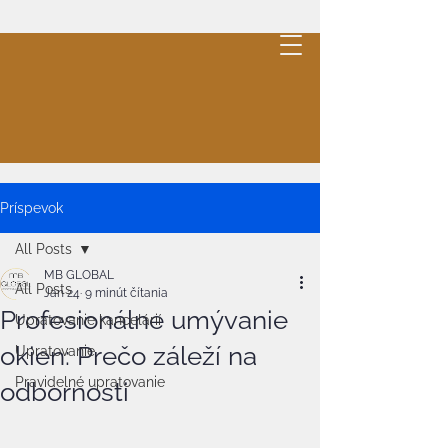
MB
GLOBAL
.
Cleaning
Cenová ponuka
Príspevok
All Posts
MB GLOBAL
All Posts
Jan 24
9 minút čítania
Profesionálne umývanie
Upratovanie kancelárií
okien: Prečo záleží na
Upratovanie
Pravidelné upratovanie
odbornosti