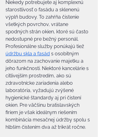
Niekedy potrebujete aj komplexnú 
starostlivosť o fasádu a sklenenú 
výplň budovy. To zahŕňa čistenie 
všetkých povrchov, vrátane 
spodných strán okien, ktoré sú často 
nedostupné pre bežný personál. 
Profesionálne služby ponúkajú tiež 
údržbu skla a fasád
 s osobitným 
dôrazom na zachovanie majetku a 
jeho funkčnosti. Niektoré kancelárie s 
citlivejším prostredím, ako sú 
zdravotnícke zariadenia alebo 
laboratória, vyžadujú zvýšené 
hygienické štandardy aj pri čistení 
okien. Pre väčšinu bratislavských 
firiem je však ideálnym riešením 
kombinácia mesačnej údržby spolu s 
hlbším čistením dva až trikrát ročne.