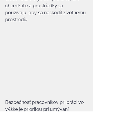
chemikálie a prostriedky sa 
používajú, aby sa neškodiť životnému 
prostrediu.
Bezpečnosť pracovníkov pri práci vo 
výške je prioritou pri umývaní 
vysokých budov. Profesionálne tímy 
sú školené na používanie pád 