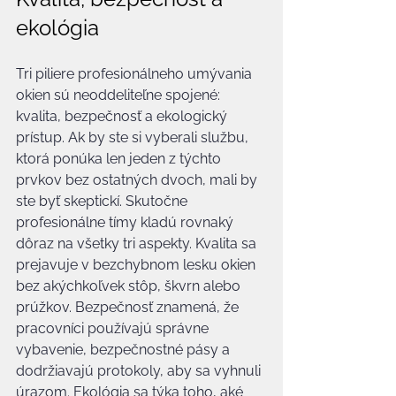
ekológia
Tri piliere profesionálneho umývania 
okien sú neoddeliteľne spojené: 
kvalita, bezpečnosť a ekologický 
prístup. Ak by ste si vyberali službu, 
ktorá ponúka len jeden z týchto 
prvkov bez ostatných dvoch, mali by 
ste byť skeptickí. Skutočne 
profesionálne tímy kladú rovnaký 
dôraz na všetky tri aspekty. Kvalita sa 
prejavuje v bezchybnom lesku okien 
bez akýchkoľvek stôp, škvrn alebo 
prúžkov. Bezpečnosť znamená, že 
pracovníci používajú správne 
vybavenie, bezpečnostné pásy a 
dodržiavajú protokoly, aby sa vyhnuli 
úrazom. Ekológia sa týka toho, aké 