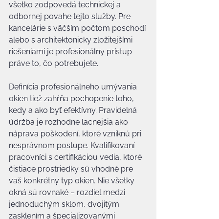
všetko zodpovedá technickej a 
odbornej povahe tejto služby. Pre 
kancelárie s väčším počtom poschodí 
alebo s architektonicky zložitejšími 
riešeniami je profesionálny prístup 
práve to, čo potrebujete.
Definícia profesionálneho umývania 
okien tiež zahŕňa pochopenie toho, 
kedy a ako byť efektívny. Pravidelná 
údržba je rozhodne lacnejšia ako 
náprava poškodení, ktoré vzniknú pri 
nesprávnom postupe. Kvalifikovaní 
pracovníci s certifikáciou vedia, ktoré 
čistiace prostriedky sú vhodné pre 
vaš konkrétny typ okien. Nie všetky 
okná sú rovnaké – rozdiel medzi 
jednoduchým sklom, dvojitým 
zasklením a špecializovanými 