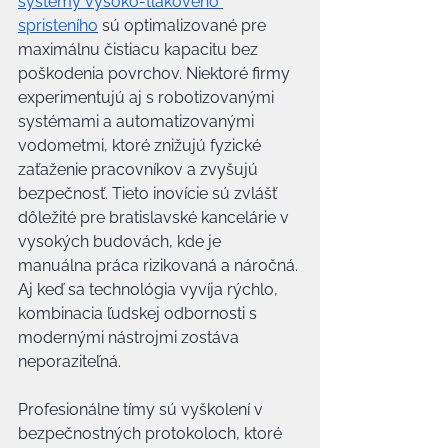
systémy vysoko-tlakového 
spristeního
 sú optimalizované pre 
maximálnu čistiacu kapacitu bez 
poškodenia povrchov. Niektoré firmy 
experimentujú aj s robotizovanými 
systémami a automatizovanými 
vodometmi, ktoré znižujú fyzické 
zaťaženie pracovníkov a zvyšujú 
bezpečnosť. Tieto inovície sú zvlášť 
dôležité pre bratislavské kancelárie v 
vysokých budovách, kde je 
manuálna práca rizikovaná a náročná. 
Aj keď sa technológia vyvíja rýchlo, 
kombinacia ľudskej odbornosti s 
modernými nástrojmi zostáva 
neporaziteľná.
Profesionálne tímy sú vyškolení v 
bezpečnostných protokoloch, ktoré 