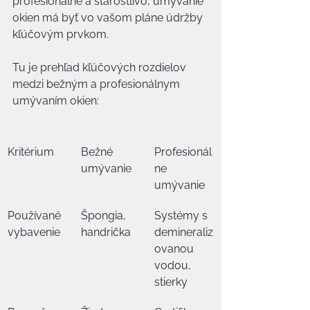
profesionálne a starostlivo, umývanie 
okien má byť vo vašom pláne údržby 
kľúčovým prvkom.
Tu je prehľad kľúčových rozdielov 
medzi bežným a profesionálnym 
umývaním okien:
Kritérium
Bežné 
Profesionál
umývanie
ne 
umývanie
Používané 
Špongia, 
Systémy s 
vybavenie
handrička
demineraliz
ovanou 
vodou, 
stierky