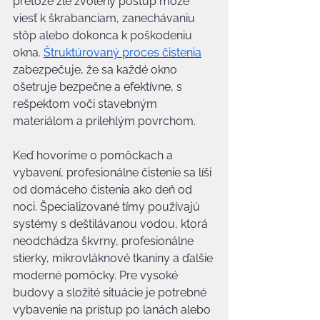
pretože zle zvolený postup môže 
viesť k škrabanciam, zanechávaniu 
stôp alebo dokonca k poškodeniu 
okna. 
Štruktúrovaný proces čistenia
zabezpečuje, že sa každé okno 
ošetruje bezpečne a efektívne, s 
rešpektom voči stavebným 
materiálom a prilehlým povrchom.
Keď hovoríme o pomôckach a 
vybavení, profesionálne čistenie sa líši 
od domáceho čistenia ako deň od 
noci. Špecializované tímy používajú 
systémy s deštilávanou vodou, ktorá 
neodchádza škvrny, profesionálne 
stierky, mikrovláknové tkaniny a ďalšie 
moderné pomôcky. Pre vysoké 
budovy a složité situácie je potrebné 
vybavenie na prístup po lanách alebo 