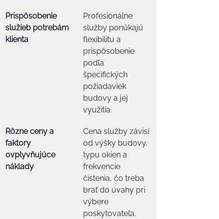
Prispôsobenie 
Profesionálne 
služieb potrebám 
služby ponúkajú 
klienta
flexibilitu a 
prispôsobenie 
podľa 
špecifických 
požiadaviek 
budovy a jej 
využitia.
Rôzne ceny a 
Cena služby závisí 
faktory 
od výšky budovy, 
ovplyvňujúce 
typu okien a 
náklady
frekvencie 
čistenia, čo treba 
brať do úvahy pri 
výbere 
poskytovateľa.