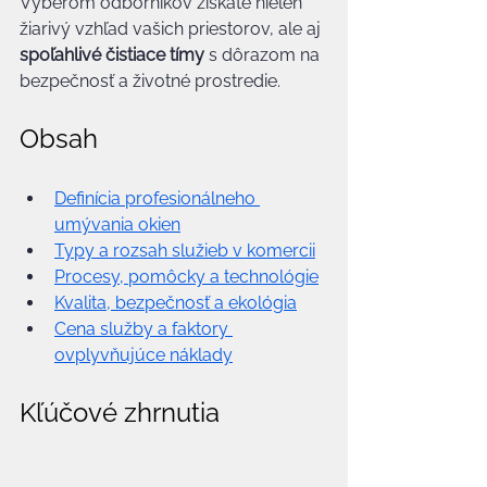
Výberom odborníkov získate nielen 
žiarivý vzhľad vašich priestorov, ale aj 
spoľahlivé čistiace tímy
 s dôrazom na 
bezpečnosť a životné prostredie.
Obsah
Definícia profesionálneho 
umývania okien
Typy a rozsah služieb v komercii
Procesy, pomôcky a technológie
Kvalita, bezpečnosť a ekológia
Cena služby a faktory 
ovplyvňujúce náklady
Kľúčové zhrnutia