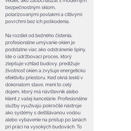
vedieť, ako zaobchádzať s moderným 
bezpečnostným sklom, 
polarizovanými povlakmi a citlivými 
povrchmi bez ich poškodenia.
Na rozdiel od bežného čistenia, 
profesionálne umývanie okien je 
podstatne viac ako odstránenie špiny. 
Ide o údržbovací proces, ktorý 
zlepšuje vzhľad budovy, predlžuje 
životnosť okien a zvyšuje energetickú 
efektivitu priestoru. Keď okná lesklí v 
dokonalom stave, mení to celý 
dojem, ktorý má návštevník alebo 
klient z vašej kancelárie. Profesionálne 
služby využívajú pokročilé nástroje 
ako systémy s deštilávanou vodou 
alebo vybavenie na prístup po lanách 
pri práci na vysokých budovách. To 