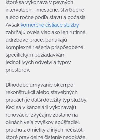
ktoré sa vykonáva v pevných 
intervaloch – mesačne, štvrťročne 
alebo ročne podľa stavu a počasia. 
Avšak 
komerčné čistiace služby
zahŕňajú oveľa viac ako len rutinné 
údržbové práce, ponúkajú 
komplexné riešenia prispôsobené 
špecifickým požiadavkám 
jednotlivých odvetví a typov 
priestorov.
Dĺhodobé umývanie okien po 
rekonštrukcii alebo stavebných 
pracách je ďalší dôležitý typ služby. 
Keď sa v kancelárii vykonávajú 
renovácie, zvyčajne zostane na 
oknách veľa zvyškov spúšťadiel, 
prachu z omietky a iných nečistôt, 
ktoré pravidelné čistenie nedokáže 