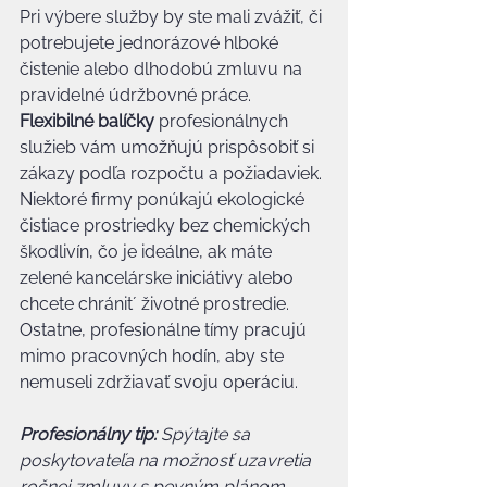
Pri výbere služby by ste mali zvážiť, či 
potrebujete jednorázové hlboké 
čistenie alebo dlhodobú zmluvu na 
pravidelné údržbovné práce. 
Flexibilné balíčky
 profesionálnych 
služieb vám umožňujú prispôsobiť si 
zákazy podľa rozpočtu a požiadaviek. 
Niektoré firmy ponúkajú ekologické 
čistiace prostriedky bez chemických 
škodlivín, čo je ideálne, ak máte 
zelené kancelárske iniciátivy alebo 
chcete chránit´ životné prostredie. 
Ostatne, profesionálne tímy pracujú 
mimo pracovných hodín, aby ste 
nemuseli zdržiavať svoju operáciu.
Profesionálny tip:
Spýtajte sa 
poskytovateľa na možnosť uzavretia 
ročnej zmluvy s pevným plánom 