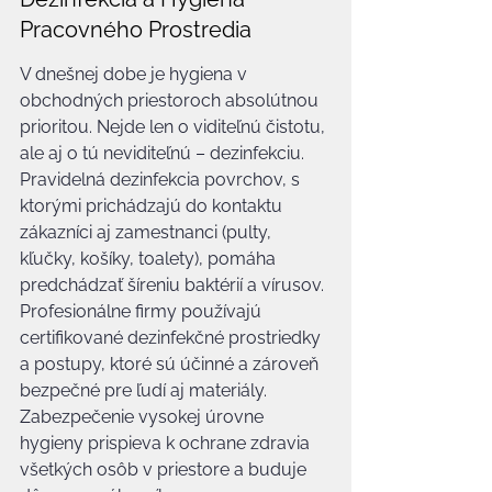
Pracovného Prostredia
V dnešnej dobe je hygiena v 
obchodných priestoroch absolútnou 
prioritou. Nejde len o viditeľnú čistotu, 
ale aj o tú neviditeľnú – dezinfekciu. 
Pravidelná dezinfekcia povrchov, s 
ktorými prichádzajú do kontaktu 
zákazníci aj zamestnanci (pulty, 
kľučky, košíky, toalety), pomáha 
predchádzať šíreniu baktérií a vírusov. 
Profesionálne firmy používajú 
certifikované dezinfekčné prostriedky 
a postupy, ktoré sú účinné a zároveň 
bezpečné pre ľudí aj materiály. 
Zabezpečenie vysokej úrovne 
hygieny prispieva k ochrane zdravia 
všetkých osôb v priestore a buduje 