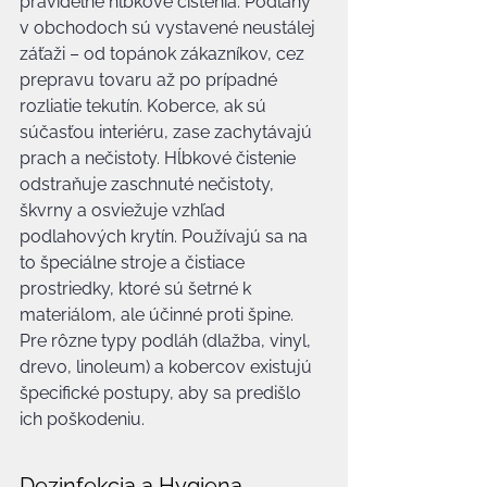
pravidelné hĺbkové čistenia. Podlahy 
v obchodoch sú vystavené neustálej 
záťaži – od topánok zákazníkov, cez 
prepravu tovaru až po prípadné 
rozliatie tekutín. Koberce, ak sú 
súčasťou interiéru, zase zachytávajú 
prach a nečistoty. Hĺbkové čistenie 
odstraňuje zaschnuté nečistoty, 
škvrny a osviežuje vzhľad 
podlahových krytín. Používajú sa na 
to špeciálne stroje a čistiace 
prostriedky, ktoré sú šetrné k 
materiálom, ale účinné proti špine. 
Pre rôzne typy podláh (dlažba, vinyl, 
drevo, linoleum) a kobercov existujú 
špecifické postupy, aby sa predišlo 
ich poškodeniu.
Dezinfekcia a Hygiena 