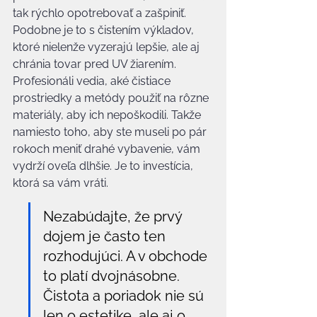
tak rýchlo opotrebovať a zašpiniť. 
Podobne je to s čistením výkladov, 
ktoré nielenže vyzerajú lepšie, ale aj 
chránia tovar pred UV žiarením. 
Profesionáli vedia, aké čistiace 
prostriedky a metódy použiť na rôzne 
materiály, aby ich nepoškodili. Takže 
namiesto toho, aby ste museli po pár 
rokoch meniť drahé vybavenie, vám 
vydrží oveľa dlhšie. Je to investícia, 
ktorá sa vám vráti.
Nezabúdajte, že prvý 
dojem je často ten 
rozhodujúci. A v obchode 
to platí dvojnásobne. 
Čistota a poriadok nie sú 
len o estetike, ale aj o 