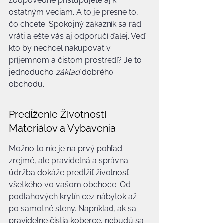
zodpovedne pristupujete aj k 
ostatným veciam. A to je presne to, 
čo chcete. Spokojný zákazník sa rád 
vráti a ešte vás aj odporučí ďalej. Veď 
kto by nechcel nakupovať v 
príjemnom a čistom prostredí? Je to 
jednoducho 
základ
 dobrého 
obchodu.
Predĺženie Životnosti 
Materiálov a Vybavenia
Možno to nie je na prvý pohľad 
zrejmé, ale pravidelná a správna 
údržba dokáže predĺžiť životnosť 
všetkého vo vašom obchode. Od 
podlahových krytín cez nábytok až 
po samotné steny. Napríklad, ak sa 
pravidelne čistia koberce, nebudú sa 