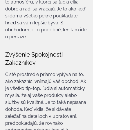
to atmosféru, v ktorej sa ľudia cítia 
dobre a radi sa vracajú. Je to ako keď 
si doma všetko pekne poukladáte, 
hneď sa vám lepšie býva. S 
obchodom je to podobné, len tam ide 
o peniaze.
Zvýšenie Spokojnosti 
Zákazníkov
Čisté prostredie priamo vplýva na to, 
ako zákazníci vnímajú váš obchod. Ak 
je všetko tip-top, ľudia si automaticky 
myslia, že aj vaše produkty alebo 
služby sú kvalitné. Je to taká nepísaná 
dohoda. Keď vidia, že si dávate 
záležať na detailoch v upratovaní, 
predpokladajú, že rovnako 