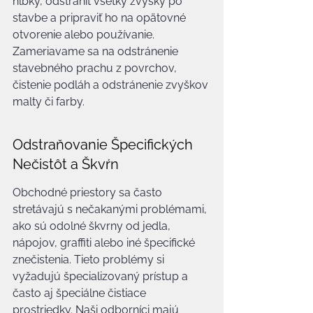
hĺbky, odstrániť všetky zvyšky po 
stavbe a pripraviť ho na opätovné 
otvorenie alebo používanie. 
Zameriavame sa na odstránenie 
stavebného prachu z povrchov, 
čistenie podláh a odstránenie zvyškov 
malty či farby.
Odstraňovanie Špecifických 
Nečistôt a Škvŕn
Obchodné priestory sa často 
stretávajú s nečakanými problémami, 
ako sú odolné škvrny od jedla, 
nápojov, graffiti alebo iné špecifické 
znečistenia. Tieto problémy si 
vyžadujú špecializovaný prístup a 
často aj špeciálne čistiace 
prostriedky. Naši odborníci majú 