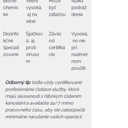
Bežné 
Veľmi 
Môže 
Riziko 
chemic
vysoká,
byť 
podráž
ké
 aj na 
záťažou
denia
silné
Dezinfe
Špičkov
Závisí 
Vysoká,
kčné 
á, aj 
od 
 no nie 
špeciali
proti 
certifiká
pri 
zované
víruso
cie
nadmer
m
nom 
použití
Odborný tip
Voľte vždy certifikované 
profesionálne čistiace služby, ktoré 
majú skúsenosti s hlbokým čistením 
kancelárií a available 24/7 mimo 
pracovného času, aby ste zabezpečili 
minimálne narušenie vašich operácií.