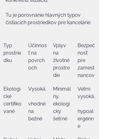
konkrétnu situáciu.
Tu je porovnanie hlavných typov 
čistiacich prostriedkov pre kancelárie:
Typ 
Účinnos
Vplyv 
Bezpeč
prostrie
ť na 
na 
nosť 
dku
povrch
životné 
pre 
och
prostre
zamest
die
nancov
Ekologi
Vysoká,
Minimál
Veľmi 
cké 
ny, 
vysoká,
certifiko
vhodné 
ekologi
vané
na 
cky 
hypoal
bežné
šetrné
ergénn
e