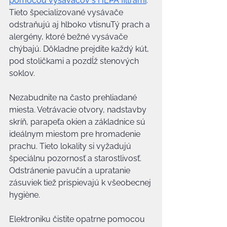
pomocou vysávačov s HEPA filtrami
. 
Tieto špecializované vysávače 
odstraňujú aj hlboko vtisnuTý prach a 
alergény, ktoré bežné vysávače 
chýbajú. Dôkladne prejdite každý kút, 
pod stoličkami a pozdĺž stenových 
soklov.
Nezabudnite na často prehliadané 
miesta. Vetrávacie otvory, nadstavby 
skríň, parapeťa okien a základnice sú 
ideálnym miestom pre hromadenie 
prachu. Tieto lokality si vyžadujú 
špeciálnu pozornosť a starostlivosť. 
Odstránenie pavučín a upratanie 
zásuviek tiež prispievajú k všeobecnej 
hygiène.
Elektroniku čistite opatrne pomocou 