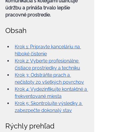
komunikácia s kolegami uľahčuje 
údržbu a prináša trvalo lepšie 
pracovné prostredie.
Obsah
Krok 1: Pripravte kanceláriu na 
hlboké čistenie
Krok 2: Vyberte profesionálne 
čistiace prostriedky a techniku
Krok 3: Odstráňte prach a 
nečistoty zo všetkých povrchov
Krok 4: Vydezinfikujte kontaktné a 
frekventované miesta
Krok 5: Skontrolujte výsledky a 
zabezpečte dokonalý stav
Rýchly prehľad