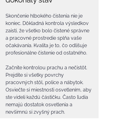
Skončenie hlbokého čistenia nie je 
koniec. Dôkladná kontrola výsledkov 
zaistí, že všetko bolo čistené správne 
a pracovné prostredie splňa vaše 
očakávania. Kvalita je to, čo odlišuje 
profesionálne čistenie od ostatného.
Začnite kontrolou prachu a nečistôt. 
Prejdite si všetky povrchy 
pracovných stôl, police a nábytok. 
Osviečte si miestnosti osvetlením, aby 
ste videli každú částičku. Často ľudia 
nemajú dostatok osvetlenia a 
nevšimnú si zvyšný prach.
Skontrolujte podlahy a koberec. 
Kľúčové oblasti sú okolo stoličiek, 