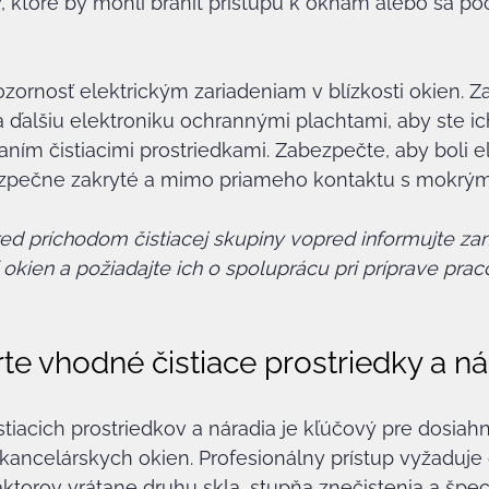
ktoré by mohli brániť prístupu k oknám alebo sa poč
zornosť elektrickým zariadeniam v blízkosti okien. Za
a ďalšiu elektroniku ochrannými plachtami, aby ste ich
ním čistiacimi prostriedkami. Zabezpečte, aby boli el
zpečne zakryté a mimo priameho kontaktu s mokrým
ed príchodom čistiacej skupiny vopred informujte z
okien a požiadajte ich o spoluprácu pri príprave pra
rte vhodné čistiace prostriedky a ná
tiacich prostriedkov a náradia je kľúčový pre dosiahn
kancelárskych okien. Profesionálny prístup vyžaduje
ktorov vrátane druhu skla, stupňa znečistenia a špec