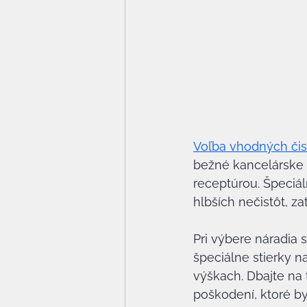
Voľba vhodných čist
bežné kancelárske 
receptúrou. Špeciá
hlbších nečistôt, za
Pri výbere náradia 
špeciálne stierky 
výškach. Dbajte na
poškodení, ktoré b