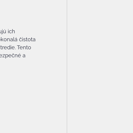
jú ich 
konalá čistota 
tredie. Tento 
bezpečné a 