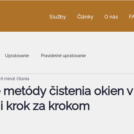
Služby
Články
O nás
F
Upratovanie
Pravidelné upratovanie
6 minút čítania
metódy čistenia okien v
ii krok za krokom