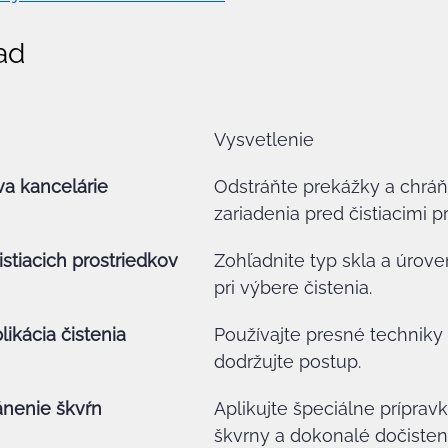
ad
Vysvetlenie
va kancelárie
Odstráňte prekážky a chráňt
zariadenia pred čistiacimi p
istiacich prostriedkov
Zohľadnite typ skla a úrove
pri výbere čistenia.
likácia čistenia
Používajte presné techniky p
dodržujte postup.
ánenie škvŕn
Aplikujte špeciálne príprav
škvrny a dokonalé dočisten