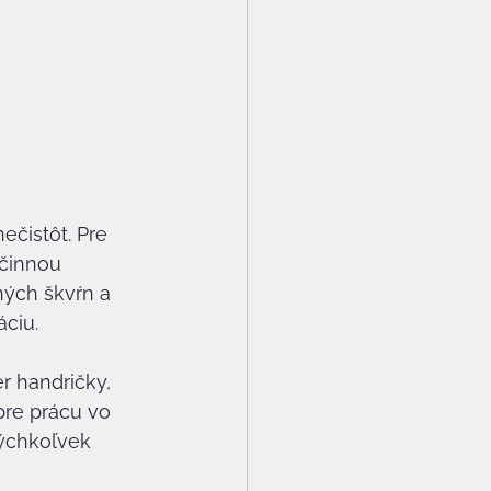
ečistôt. Pre 
činnou 
ných škvŕn a 
áciu.
r handričky, 
pre prácu vo 
kýchkoľvek 