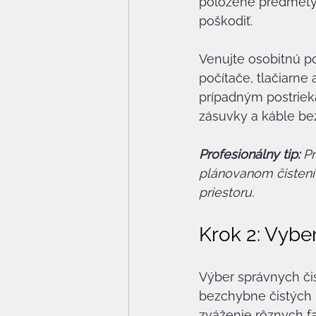
položené predmety, 
poškodiť.
Venujte osobitnú po
počítače, tlačiarne 
prípadným postrieka
zásuvky a káble be
Profesionálny tip:
Pr
plánovanom čistení 
priestoru.
Krok 2: Vybe
Výber správnych čis
bezchybne čistých 
zváženie rôznych fa