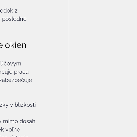
ledok z 
e posledné 
e okien
kľúčovým 
hčuje prácu 
 zabezpečuje 
ky v blízkosti 
ov mimo dosah 
ek voľne 