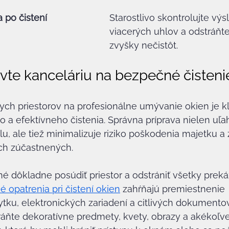
a po čistení
Starostlivo skontrolujte výs
viacerých uhlov a odstráňt
zvyšky nečistôt.
avte kanceláriu na bezpečné čisteni
kych priestorov na profesionálne umývanie okien je 
a efektívneho čistenia. Správna príprava nielen uľa
u, ale tiež minimalizuje riziko poškodenia majetku a
ch zúčastnených.
é dôkladne posúdiť priestor a odstrániť všetky prekáž
 opatrenia pri čistení okien
 zahŕňajú premiestnenie 
tku, elektronických zariadení a citlivých dokument
tráňte dekoratívne predmety, kvety, obrazy a akékoľv