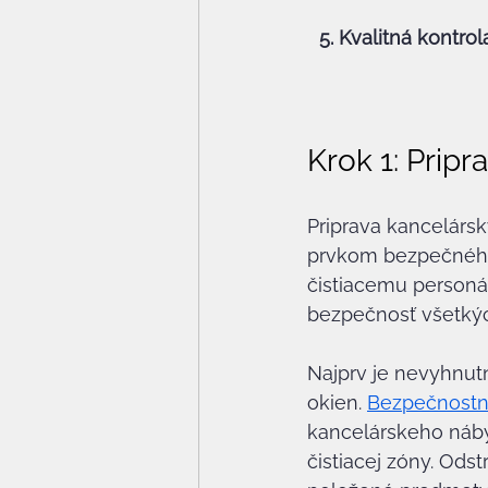
5. Kvalitná kontrol
Krok 1: Pripr
Priprava kancelárs
prvkom bezpečného 
čistiacemu personál
bezpečnosť všetký
Najprv je nevyhnutn
okien. 
Bezpečnostné
kancelárskeho náby
čistiacej zóny. Ods