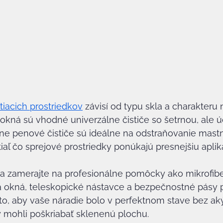
iacich prostriedkov
 závisí od typu skla a charakteru n
okná sú vhodné univerzálne čističe so šetrnou, ale ú
lne penové čističe sú ideálne na odstraňovanie mast
tiaľ čo sprejové prostriedky ponúkajú presnejšiu aplik
sa zamerajte na profesionálne pomôcky ako mikrofibe
na okná, teleskopické nástavce a bezpečnostné pásy 
 to, aby vaše náradie bolo v perfektnom stave bez a
y mohli poškriabať sklenenú plochu.