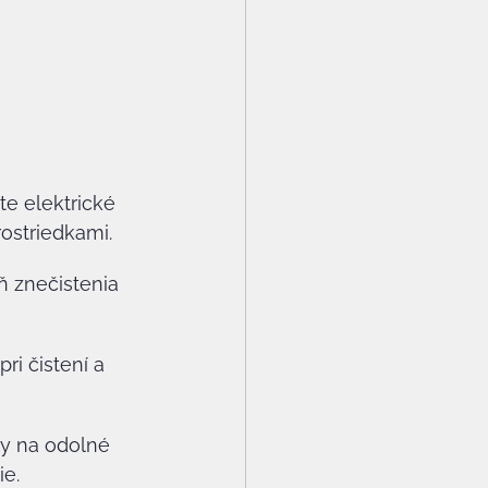
e elektrické 
rostriedkami.
ň znečistenia 
ri čistení a 
ky na odolné 
ie.