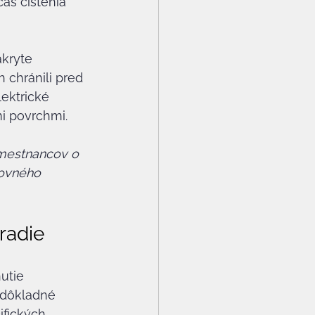
as čistenia 
kryte 
 chránili pred 
ektrické 
i povrchmi.
amestnancov o 
covného 
radie
utie 
 dôkladné 
ifických 