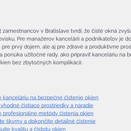
 zamestnancov v Bratislave tvrdí, že čisté okná zvyšu
visku. Pre manažérov kancelárií a podnikateľov je do
n pre prvý dojem, ale aj pre zdravé a produktívne pros
a ponúka užitočné rady, ako pripraviť kanceláriu na 
okien bez zbytočných komplikácií.
te kanceláriu na bezpečné čistenie okien
 vhodné čistiace prostriedky a náradie
te profesionálne metódy čistenia okien
te škvrny a dokončite detailné čistenie
ujte kvalitu a čistotu okien