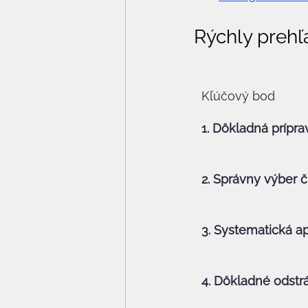
Rýchly prehľ
Kľúčový bod
1. Dôkladná prípra
2. Správny výber č
3. Systematická ap
4. Dôkladné odstr