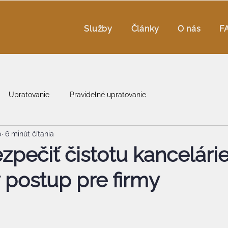
Služby
Články
O nás
F
Upratovanie
Pravidelné upratovanie
0
6 minút čítania
pečiť čistotu kancelárie
y postup pre firmy