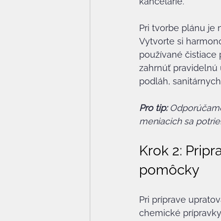
kancelárie.
Pri tvorbe plánu je
Vytvorte si harmono
používané čistiace
zahrnúť pravidelnú 
podláh, sanitárnych
Pro tip:
Odporúčame 
meniacich sa potrie
Krok 2: Pripr
pomôcky
Pri príprave uprato
chemické prípravky 