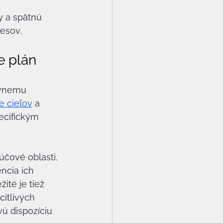
y a spätnú 
esov.
e plán
ívnemu 
e cieľov
 a 
ecifickým 
účové oblasti, 
ncia ich 
ité je tiež 
itlivých 
ú dispozíciu 