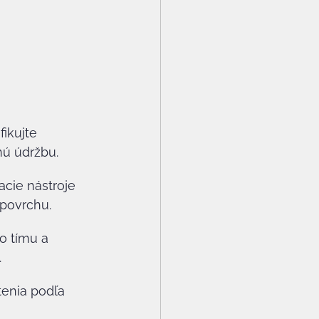
fikujte 
nú údržbu.
acie nástroje 
 povrchu.
o tímu a 
.
enia podľa 