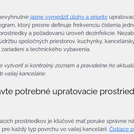
 nevyhnutné 
jasne vymedziť úlohy a priority
 upratovací
gram, ktorý presne definuje frekvenciu čistenia jedno
 prostriedky a požadovanú úroveň dezinfekcie. Nezab
údržbu spoločných priestorov, kuchynky, kancelársky
 zariadení a technického vybavenia.
vytvoriť si kontrolný zoznam a pravidelne ho aktuali
b vašej kancelárie.
avte potrebné upratovacie prostried
vacích prostriedkov je kľúčové mať poruke správne ná
pre každý typ povrchu vo vašej kancelárii. 
Čistiace p