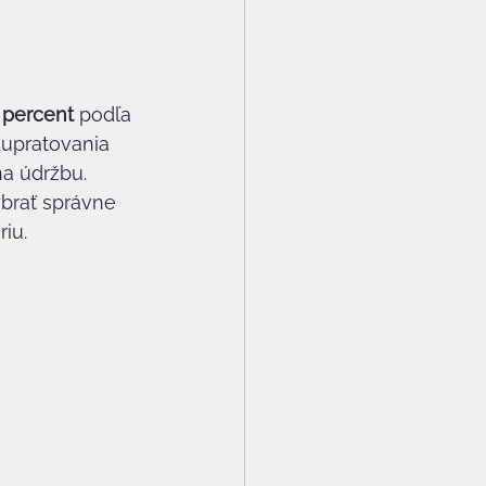
 percent
 podľa 
 upratovania 
na údržbu. 
brať správne 
iu.