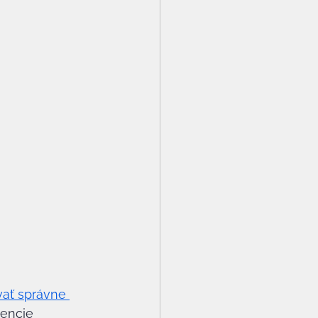
vať správne 
tencie 