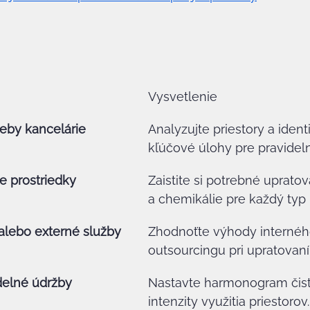
Vysvetlenie
reby kancelárie
Analyzujte priestory a identi
kľúčové úlohy pre pravidel
ne prostriedky
Zaistite si potrebné upratov
a chemikálie pre každý typ
 alebo externé služby
Zhodnoťte výhody internéh
outsourcingu pri upratovaní
idelné údržby
Nastavte harmonogram čist
intenzity využitia priestorov.