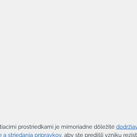
stiacimi prostriedkami je mimoriadne dôležité 
dodržia
 a striedania prípravkov
, aby ste predišli vzniku rezis