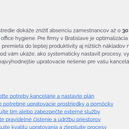
stredie dokáže znížiť absenciu zamestnancov až o 
30
ffice hygiene. Pre firmy v Bratislave je optimalizácia
a premieta do lepšej produktivity aj nižších nákladov 
vod vám ukáže, ako systematicky nastaviť procesy, vy
 najvýhodnejšie upratovacie riešenie pre vašu kancelár
ťte potreby kancelárie a nastavte plán
vte potrebné upratovacie prostriedky a pomôcky
zujte tím alebo zabezpečte externé služby
jte pravidelné čistenie a údržbu priestorov
lujte kvalitu upratovania a zlepšujte procesy