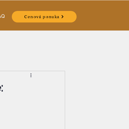
AQ
Cenová ponuka
: