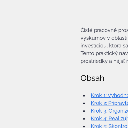
Čisté pracovné pro
výskumov v oblasti o
investíciou, ktorá s
Tento praktický ná
prostriedky a nájsť
Obsah
Krok 1: Vyhodno
Krok 2: Pripra
Krok 3: Organi
Krok 4: Realizu
Krok 5: Skontro