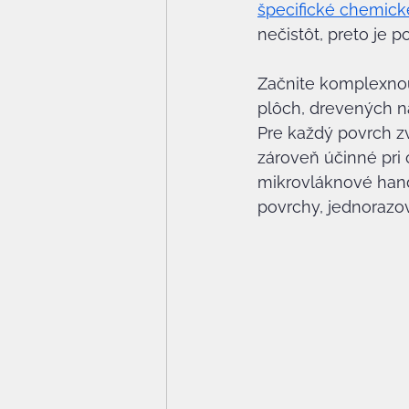
špecifické chemick
nečistôt, preto je 
Začnite komplexnou
plôch, drevených ná
Pre každý povrch zv
zároveň účinné pri 
mikrovláknové handr
povrchy, jednorazov