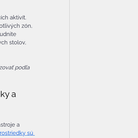
ch aktivít. 
tlivých zón, 
udnite 
ch stolov, 
zovať podľa 
ky a 
stroje a 
rostriedky sú 