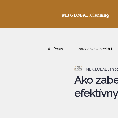
MB GLOBAL
.
Cleaning
All Posts
Upratovanie kancelárií
MB GLOBAL
Jan 1
Ako zabez
efektívn