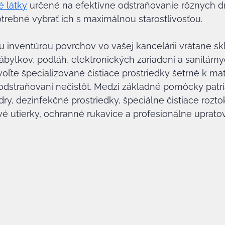
é látky
 určené na efektívne odstraňovanie rôznych d
potrebné vybrať ich s maximálnou starostlivosťou.
 inventúrou povrchov vo vašej kancelárii vrátane s
bytkov, podláh, elektronických zariadení a sanitárnyc
oľte špecializované čistiace prostriedky šetrné k mat
odstraňovaní nečistôt. Medzi základné pomôcky patri
y, dezinfekčné prostriedky, špeciálne čistiace rozto
é utierky, ochranné rukavice a profesionálne upratov