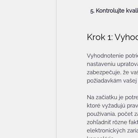
5. Kontrolujte kval
Krok 1: Vyho
Vyhodnotenie potri
nastaveniu upratov
zabezpečuje, že va
požiadavkám vašej 
Na začiatku je potr
ktoré vyžadujú prav
používania, počet z
zohľadniť rôzne fak
elektronických zari