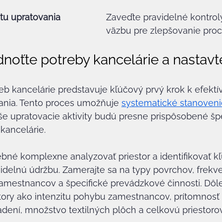
itu upratovania
Zaveďte pravidelné kontrol
väzbu pre zlepšovanie proc
dnoťte potreby kancelárie a nastavt
eb kancelárie predstavuje kľúčový prvý krok k efekt
ania. Tento proces umožňuje 
systematické stanoveni
še upratovacie aktivity budú presne prispôsobené šp
kancelárie.
ebné komplexne analyzovať priestor a identifikovať kľ
idelnú údržbu. Zamerajte sa na typy povrchov, frekve
amestnancov a špecifické prevádzkové činnosti. Dôlež
tory ako intenzitu pohybu zamestnancov, prítomnosť c
adení, množstvo textilných plôch a celkovú priestorov