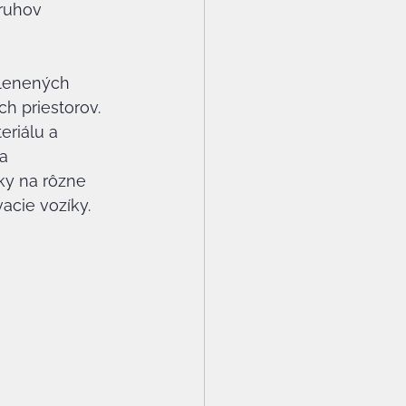
ruhov 
klenených 
h priestorov. 
eriálu a 
a 
ky na rôzne 
acie vozíky.