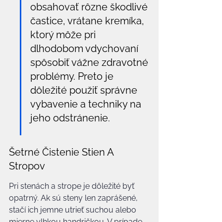
obsahovať rôzne škodlivé 
častice, vrátane kremíka, 
ktorý môže pri 
dlhodobom vdychovaní 
spôsobiť vážne zdravotné 
problémy. Preto je 
dôležité použiť správne 
vybavenie a techniky na 
jeho odstránenie.
Šetrné Čistenie Stien A 
Stropov
Pri stenách a strope je dôležité byť 
opatrný. Ak sú steny len zaprášené, 
stačí ich jemne utrieť suchou alebo 
mierne vlhkou handričkou. V prípade 