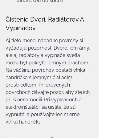
handričkou do sucha.
Čistenie Dverí, Radiátorov A 
Vypínačov
Aj tieto menej nápadné povrchy si 
vyžadujú pozornosť. Dvere, ich rámy, 
ale aj radiátory a vypínače svetla 
môžu byť pokryté jemným prachom. 
Na väčšinu povrchov postačí vlhká 
handrička s jemným čistiacim 
prostriedkom. Pri drevených 
povrchoch dávajte pozor, aby ste ich 
príliš nenamočili. Pri vypínačoch a 
elektroinštalácii sa uistite, že sú 
vypnuté, a používajte len mierne 
vlhkú handričku.