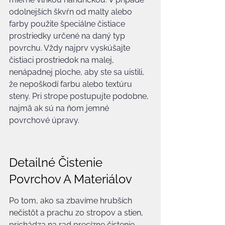
odolnejších škvŕn od malty alebo 
farby použite špeciálne čistiace 
prostriedky určené na daný typ 
povrchu. Vždy najprv vyskúšajte 
čistiaci prostriedok na malej, 
nenápadnej ploche, aby ste sa uistili, 
že nepoškodí farbu alebo textúru 
steny. Pri strope postupujte podobne, 
najmä ak sú na ňom jemné 
povrchové úpravy.
Detailné Čistenie 
Povrchov A Materiálov
Po tom, ako sa zbavíme hrubších 
nečistôt a prachu zo stropov a stien, 
prichádza na rad precízne čistenie 