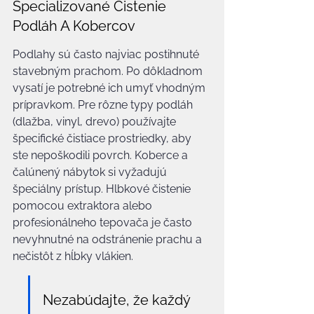
Špecializované Čistenie 
Podláh A Kobercov
Podlahy sú často najviac postihnuté 
stavebným prachom. Po dôkladnom 
vysatí je potrebné ich umyť vhodným 
prípravkom. Pre rôzne typy podláh 
(dlažba, vinyl, drevo) používajte 
špecifické čistiace prostriedky, aby 
ste nepoškodili povrch. Koberce a 
čalúnený nábytok si vyžadujú 
špeciálny prístup. Hlbkové čistenie 
pomocou extraktora alebo 
profesionálneho tepovača je často 
nevyhnutné na odstránenie prachu a 
nečistôt z hĺbky vlákien.
Nezabúdajte, že každý 