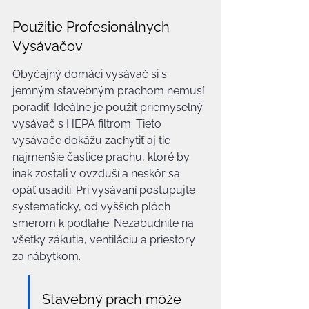
Použitie Profesionálnych 
Vysávačov
Obyčajný domáci vysávač si s 
jemným stavebným prachom nemusí 
poradiť. Ideálne je použiť priemyselný 
vysávač s HEPA filtrom. Tieto 
vysávače dokážu zachytiť aj tie 
najmenšie častice prachu, ktoré by 
inak zostali v ovzduší a neskôr sa 
opäť usadili. Pri vysávaní postupujte 
systematicky, od vyšších plôch 
smerom k podlahe. Nezabudnite na 
všetky zákutia, ventiláciu a priestory 
za nábytkom.
Stavebný prach môže 