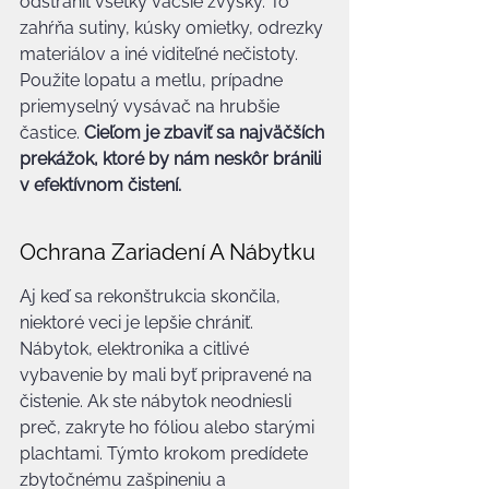
odstrániť všetky väčšie zvyšky. To 
zahŕňa sutiny, kúsky omietky, odrezky 
materiálov a iné viditeľné nečistoty. 
Použite lopatu a metlu, prípadne 
priemyselný vysávač na hrubšie 
častice. 
Cieľom je zbaviť sa najväčších 
prekážok, ktoré by nám neskôr bránili 
v efektívnom čistení.
Ochrana Zariadení A Nábytku
Aj keď sa rekonštrukcia skončila, 
niektoré veci je lepšie chrániť. 
Nábytok, elektronika a citlivé 
vybavenie by mali byť pripravené na 
čistenie. Ak ste nábytok neodniesli 
preč, zakryte ho fóliou alebo starými 
plachtami. Týmto krokom predídete 
zbytočnému zašpineniu a 