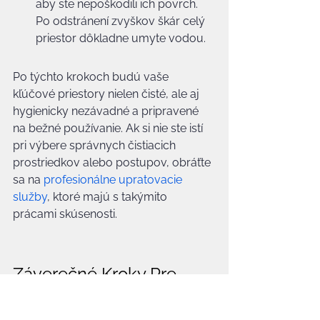
aby ste nepoškodili ich povrch. 
Po odstránení zvyškov škár celý 
priestor dôkladne umyte vodou.
Po týchto krokoch budú vaše 
kľúčové priestory nielen čisté, ale aj 
hygienicky nezávadné a pripravené 
na bežné používanie. Ak si nie ste istí 
pri výbere správnych čistiacich 
prostriedkov alebo postupov, obráťte 
sa na 
profesionálne upratovacie 
služby
, ktoré majú s takýmito 
prácami skúsenosti.
Záverečné Kroky Pre 
Dokonalú Čistotu