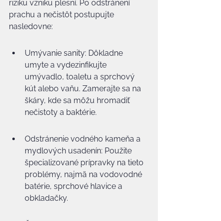
riziku vzniku plesní. Po odstránení 
prachu a nečistôt postupujte 
nasledovne:
Umývanie sanity: Dôkladne 
umyte a vydezinfikujte 
umývadlo, toaletu a sprchový 
kút alebo vaňu. Zamerajte sa na 
škáry, kde sa môžu hromadiť 
nečistoty a baktérie.
Odstránenie vodného kameňa a 
mydlových usadenín: Použite 
špecializované prípravky na tieto 
problémy, najmä na vodovodné 
batérie, sprchové hlavice a 
obkladačky.