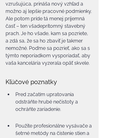
vzrušujúca, prináša nový vzhľad a 
možno aj lepšie pracovné podmienky. 
Ale potom príde tá menej príjemná 
časť – ten všadeprítomný stavebný 
prach. Je ho všade, kam sa pozriete, 
a zdá sa, že sa ho zbaviť je takmer 
nemožné. Poďme sa pozrieť, ako sa s 
týmto neporiadkom vysporiadať, aby 
vaša kancelária vyzerala opäť skvele.
Kľúčové poznatky
Pred začatím upratovania 
odstráňte hrubé nečistoty a 
ochráňte zariadenie.
Použite profesionálne vysávače a 
šetrné metódy na čistenie stien a 