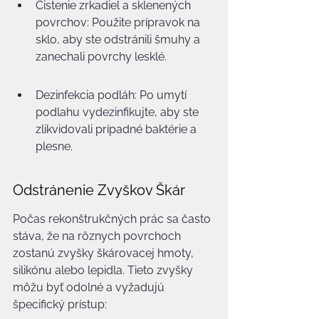
Čistenie zrkadiel a sklenených 
povrchov: Použite prípravok na 
sklo, aby ste odstránili šmuhy a 
zanechali povrchy lesklé.
Dezinfekcia podláh: Po umytí 
podlahu vydezinfikujte, aby ste 
zlikvidovali prípadné baktérie a 
plesne.
Odstránenie Zvyškov Škár
Počas rekonštrukčných prác sa často 
stáva, že na rôznych povrchoch 
zostanú zvyšky škárovacej hmoty, 
silikónu alebo lepidla. Tieto zvyšky 
môžu byť odolné a vyžadujú 
špecifický prístup: