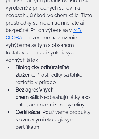
profesionálnych produktov, ktoré sú 
vyrobené z prírodných surovín a 
neobsahujú škodlivé chemikálie. Tieto 
prostriedky sú nielen účinné, ale aj 
bezpečné. Pri ich výbere sa v 
MB 
GLOBAL
 pozeráme na zloženie a 
vyhýbame sa tým s obsahom 
fosfátov, chlóru či syntetických 
vonných látok.
Biologicky odbúrateľné 
zloženie:
 Prostriedky sa ľahko 
rozložia v prírode.
Bez agresívnych 
chemikálií:
 Neobsahujú látky ako 
chlór, amoniak či silné kyseliny.
Certifikácia:
 Používame produkty 
s overenými ekologickými 
certifikátmi.