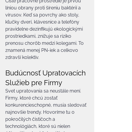
Čisté pracovné prostredie je prvou 
líniou obrany proti šíreniu baktérií a 
vírusov. Keď sa povrchy ako stoly, 
kľučky dverí, klávesnice a telefóny 
pravidelne dezinfikujú ekologickými 
prostriedkami, znižuje sa riziko 
prenosu chorôb medzi kolegami. To 
znamená menej PN-iek a celkovo 
zdravší kolektív.
Budúcnosť Upratovacích 
Služieb pre Firmy
Svet upratovania sa neustále mení. 
Firmy, ktoré chcú zostať 
konkurencieschopné, musia sledovať 
najnovšie trendy. Hovoríme tu o 
pokročilých čističoch a 
technológiách, ktoré sú nielen 