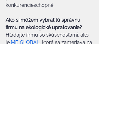
konkurencieschopné.
Ako si môžem vybrať tú správnu 
firmu na ekologické upratovanie?
Hľadajte firmu so skúsenosťami, ako 
je 
MB GLOBAL
, ktorá sa zameriava na 
komerčné priestory a vie preukázať 
používanie certifikovaných postupov.