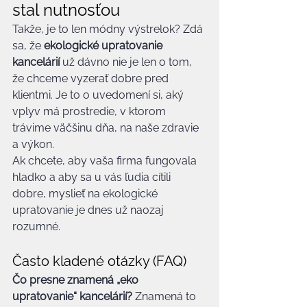
stal nutnosťou
Takže, je to len módny výstrelok? Zdá 
sa, že 
ekologické upratovanie 
kancelárií
 už dávno nie je len o tom, 
že chceme vyzerať dobre pred 
klientmi. Je to o uvedomení si, aký 
vplyv má prostredie, v ktorom 
trávime väčšinu dňa, na naše zdravie 
a výkon.
Ak chcete, aby vaša firma fungovala 
hladko a aby sa u vás ľudia cítili 
dobre, myslieť na ekologické 
upratovanie je dnes už naozaj 
rozumné.
Často kladené otázky (FAQ)
Čo presne znamená „eko 
upratovanie“ kancelárií?
 Znamená to 