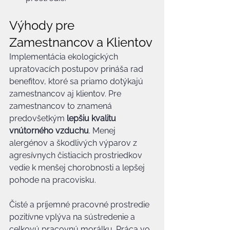
Výhody pre 
Zamestnancov a Klientov
Implementácia ekologických 
upratovacích postupov prináša rad 
benefitov, ktoré sa priamo dotýkajú 
zamestnancov aj klientov. Pre 
zamestnancov to znamená 
predovšetkým 
lepšiu kvalitu 
vnútorného vzduchu
. Menej 
alergénov a škodlivých výparov z 
agresívnych čistiacich prostriedkov 
vedie k menšej chorobnosti a lepšej 
pohode na pracovisku.
Čisté a príjemné pracovné prostredie 
pozitívne vplýva na sústredenie a 
celkovú pracovnú morálku. Práca vo 