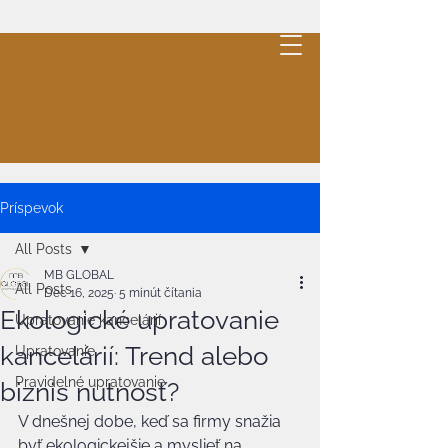
MB
GLOBAL
.
Cleaning
Cenová ponuka
Príspevok
All Posts
MB GLOBAL
All Posts
Dec 16, 2025
5 minút čítania
Ekologické upratovanie
Upratovanie kancelárií
kancelárií: Trend alebo
Upratovanie
Pravidelné upratovanie
biznis nutnosť?
V dnešnej dobe, keď sa firmy snažia 
byť ekologickejšie a myslieť na 