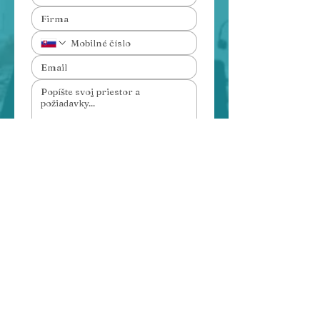
Súhlasím so spracovaním 
osobných údajov
ODOSLAŤ
Telefón
+421 949 003 117
Email
mbglobal@mbglobal.sk