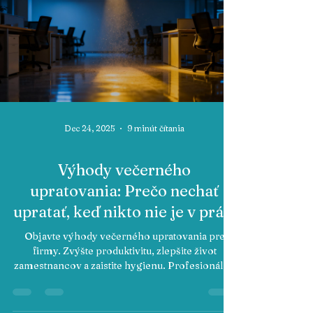
Dec 24, 2025
9 minút čítania
Výhody večerného
upratovania: Prečo nechať
upratať, keď nikto nie je v práci
Objavte výhody večerného upratovania pre
firmy. Zvýšte produktivitu, zlepšite život
zamestnancov a zaistite hygienu. Profesionálne
riešenia.