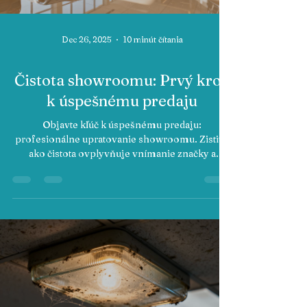
Dec 26, 2025
10 minút čítania
Čistota showroomu: Prvý krok
k úspešnému predaju
Objavte kľúč k úspešnému predaju:
profesionálne upratovanie showroomu. Zistite,
ako čistota ovplyvňuje vnímanie značky a
rozhodovanie zákazníka.