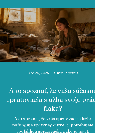
Dec 24, 2025
9 minút čítania
Ako spoznať, že vaša súčasná
upratovacia služba svoju prácu
fláka?
Ako spoznať, že vaša upratovacia služba
nefunguje správne? Zistite, či potrebujete
spoľahlivú upratovačku a ako ju nájsť.