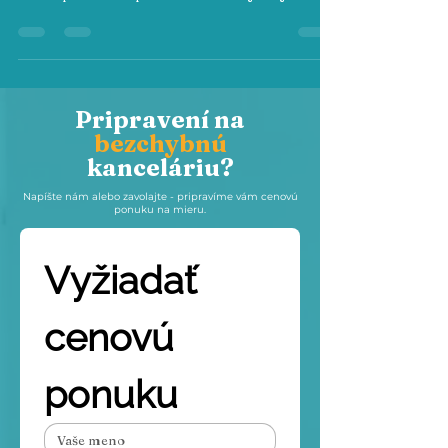
Pripravení na
bezchybnú
kanceláriu?
Napíšte nám alebo zavolajte - pripravíme vám cenovú
ponuku na mieru.
Vyžiadať 
cenovú 
ponuku