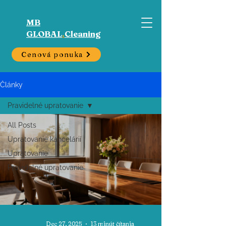
MB
GLOBAL
.
Cleaning
Cenová ponuka
Články
Pravidelné upratovanie
All Posts
Upratovanie kancelárií
Upratovanie
Pravidelné upratovanie
Dec 27, 2025
13 minút čítania